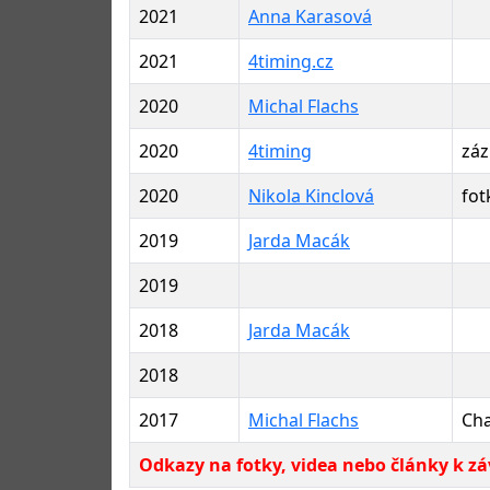
2021
Anna Karasová
2021
4timing.cz
2020
Michal Flachs
2020
4timing
záz
2020
Nikola Kinclová
fot
2019
Jarda Macák
2019
2018
Jarda Macák
2018
2017
Michal Flachs
Cha
Odkazy na fotky, videa nebo články k zá