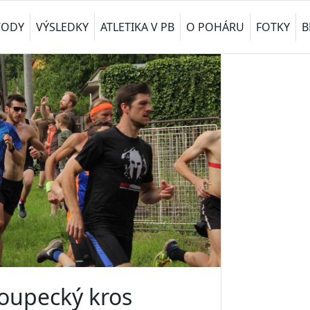
VODY
VÝSLEDKY
ATLETIKA V PB
O POHÁRU
FOTKY
B
loupecký kros