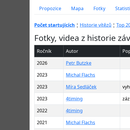
Propozice
Mapa
Fotky
Statist
Počet startujících
¦
Historie vítězů
¦
Top 2
Fotky, videa z historie z
Ročník
Autor
Pop
2026
Petr Butzke
2023
Michal Flachs
2023
Míra Sedláček
vyh
2023
4timing
zá
2022
4timing
2021
Michal Flachs