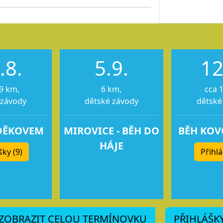
.8.
5.9.
12
9 km,
6 km,
cca 
 závody
dětské závody
dětské
DĚKOVEM
MIROVICE - BĚH DO
BĚH KO
HÁJE
šky (9)
Přihlá
ZOBRAZIT CELOU TERMÍNOVKU
PŘIHLÁŠK