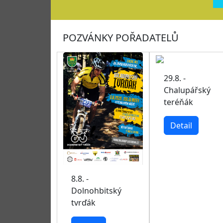
POZVÁNKY POŘADATELŮ
29.8. -
Chalupářský
teréňák
Detail
8.8. -
Dolnohbitský
tvrďák