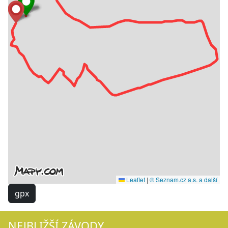
Leaflet
|
© Seznam.cz a.s. a další
gpx
NEJBLIŽŠÍ ZÁVODY