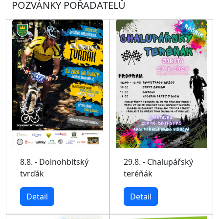
POZVÁNKY POŘADATELŮ
29.8. - Chalupářský
8.8. - Dolnohbitský
teréňák
tvrďák
Detail
Detail