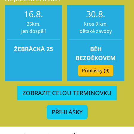
16.8.
30.8.
25km,
kros 9 km,
jen dospělí
dětské závody
ŽEBRÁCKÁ 25
BĚH
BEZDĚKOVEM
Přihlášky (9)
ZOBRAZIT CELOU TERMÍNOVKU
PŘIHLÁŠKY