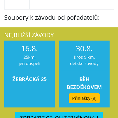
Soubory k závodu od pořadatelů:
NEJBLIŽŠÍ ZÁVODY
16.8.
30.8.
25km,
kros 9 km,
jen dospělí
dětské závody
ŽEBRÁCKÁ 25
BĚH
BEZDĚKOVEM
Přihlášky (9)
ZOBRAZIT CELOU TERMÍNOVKU