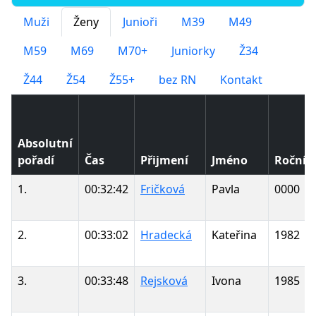
Muži
Ženy
Junioři
M39
M49
M59
M69
M70+
Juniorky
Ž34
Ž44
Ž54
Ž55+
bez RN
Kontakt
Absolutní
pořadí
Čas
Přijmení
Jméno
Ročník
1.
00:32:42
Fričková
Pavla
0000
2.
00:33:02
Hradecká
Kateřina
1982
3.
00:33:48
Rejsková
Ivona
1985