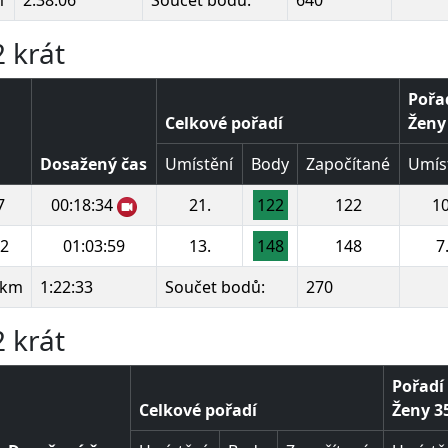
 krát
Pořad
Celkové pořadí
Ženy 
Dosažený čas
Umístění
Body
Započítané
Umís
7
00:18:34
21.
122
122
10
2
01:03:59
13.
148
148
7
 km
1:22:33
Součet bodů:
270
 krát
Pořadí 
Celkové pořadí
Ženy 35