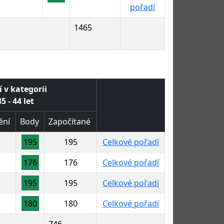
pořadí
1465
 v kategorii
5 - 44 let
ění
Body
Započítané
195
195
Celkové pořadí
176
176
Celkové pořadí
195
195
Celkové pořadí
180
180
Celkové pořadí
746