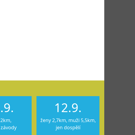
.9.
12.9.
12km,
ženy 2,7km, muži 5,5km,
 závody
jen dospělí