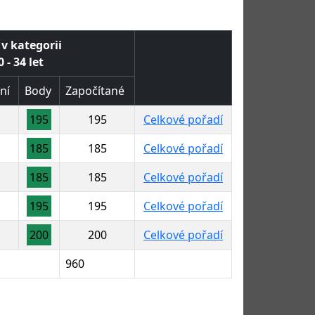
 v kategorii
 - 34 let
ní
Body
Započítané
195
195
Celkové pořadí
185
185
Celkové pořadí
185
185
Celkové pořadí
195
195
Celkové pořadí
200
200
Celkové pořadí
960