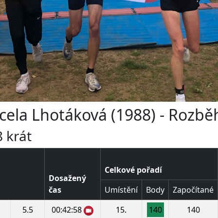
rcela Lhotáková (1988) - Rozb
 krát
Celkové pořadí
Dosažený
čas
Umístění
Body
Započítané
5.5
00:42:58
15.
140
140