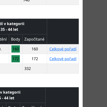
í v kategorii
35 - 44 let
tění
Body
Započítané
.
160
160
Celkové pořadí
.
172
172
Celkové pořadí
332
v kategorii
 - 44 let