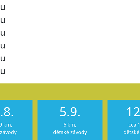
ru
ru
ru
ru
ru
ru
.8.
5.9.
12
9 km,
6 km,
cca 
 závody
dětské závody
dětské