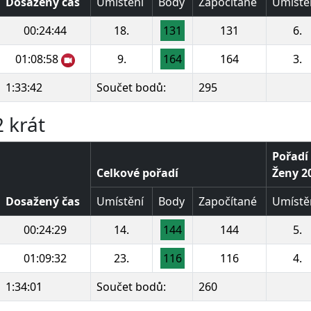
Dosažený čas
Umístění
Body
Započítané
Umístě
00:24:44
18.
131
131
6.
01:08:58
9.
164
164
3.
1:33:42
Součet bodů:
295
 krát
Pořadí 
Celkové pořadí
Ženy 20
Dosažený čas
Umístění
Body
Započítané
Umístě
00:24:29
14.
144
144
5.
01:09:32
23.
116
116
4.
1:34:01
Součet bodů:
260