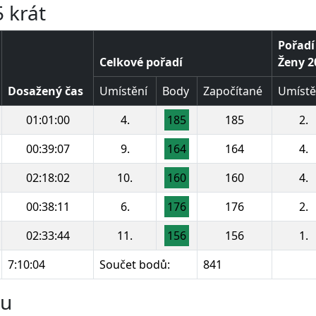
 krát
Pořadí
Celkové pořadí
Ženy 20
Dosažený čas
Umístění
Body
Započítané
Umístě
01:01:00
4.
185
185
2.
00:39:07
9.
164
164
4.
02:18:02
10.
160
160
4.
00:38:11
6.
176
176
2.
02:33:44
11.
156
156
1.
7:10:04
Součet bodů:
841
ru