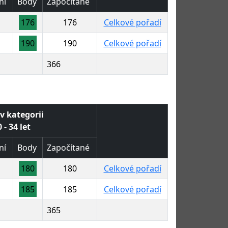
ní
Body
Započítané
176
176
Celkové pořadí
190
190
Celkové pořadí
366
v kategorii
 - 34 let
ní
Body
Započítané
180
180
Celkové pořadí
185
185
Celkové pořadí
365