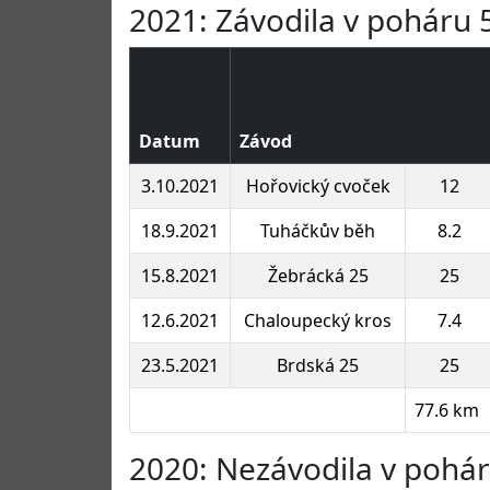
2021: Závodila v poháru 5
Datum
Závod
3.10.2021
Hořovický cvoček
12
18.9.2021
Tuháčkův běh
8.2
15.8.2021
Žebrácká 25
25
12.6.2021
Chaloupecký kros
7.4
23.5.2021
Brdská 25
25
77.6 km
2020: Nezávodila v pohá