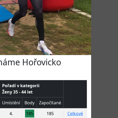
ěháme Hořovicko
Pořadí v kategorii
Ženy 35 - 44 let
Umístění
Body
Započítané
4.
185
185
Celkové