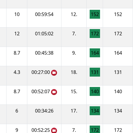
10
00:59:54
12.
152
152
12
01:05:02
7.
172
172
8.7
00:45:38
9.
164
164
4.3
00:27:00
18.
131
131
8.7
00:52:07
15.
140
140
6
00:34:26
17.
134
134
9
00:52:25
7.
172
172