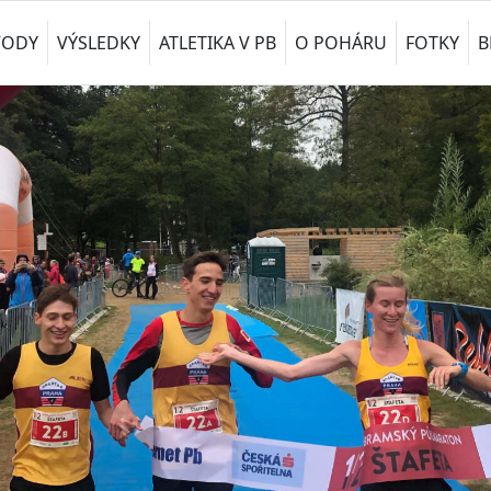
VODY
VÝSLEDKY
ATLETIKA V PB
O POHÁRU
FOTKY
B