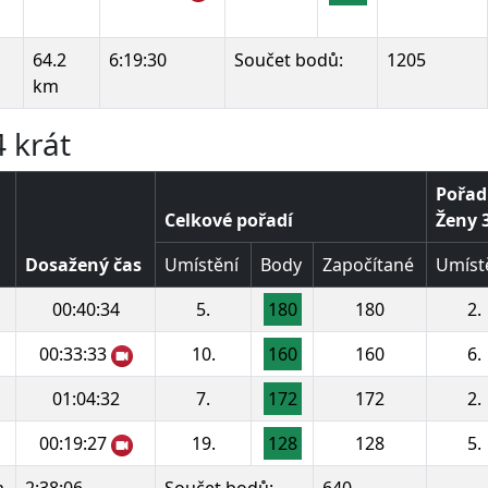
64.2
6:19:30
Součet bodů:
1205
km
 krát
Pořadí
Celkové pořadí
Ženy 3
Dosažený čas
Umístění
Body
Započítané
Umíst
00:40:34
5.
180
180
2.
00:33:33
10.
160
160
6.
01:04:32
7.
172
172
2.
00:19:27
19.
128
128
5.
m
2:38:06
Součet bodů:
640