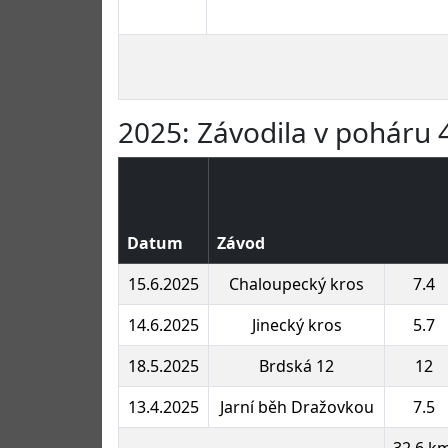
2025: Závodila v poháru 4
Datum
Závod
15.6.2025
Chaloupecký kros
7.4
14.6.2025
Jinecký kros
5.7
18.5.2025
Brdská 12
12
13.4.2025
Jarní běh Dražovkou
7.5
32.6 k