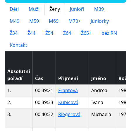
Děti
Muži
Ženy
Junioři
M39
M49
M59
M69
M70+
Juniorky
Ž34
Ž44
Ž54
Ž64
Ž65+
bez RN
Kontakt
Absolutní
pořadí
Čas
Přijmení
Jméno
Ročn
1.
00:39:21
Frantová
Andrea
1985
2.
00:39:33
Kubicová
Ivana
1981
3.
00:40:32
Riegerová
Michaela
1977