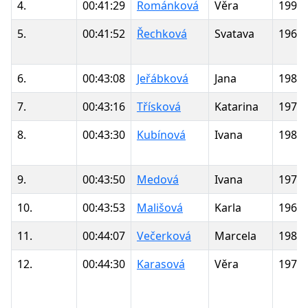
4.
00:41:29
Románková
Věra
1991
5.
00:41:52
Řechková
Svatava
1967
6.
00:43:08
Jeřábková
Jana
1984
7.
00:43:16
Třísková
Katarina
1971
8.
00:43:30
Kubínová
Ivana
1980
9.
00:43:50
Medová
Ivana
1977
10.
00:43:53
Mališová
Karla
1960
11.
00:44:07
Večerková
Marcela
1981
12.
00:44:30
Karasová
Věra
1972