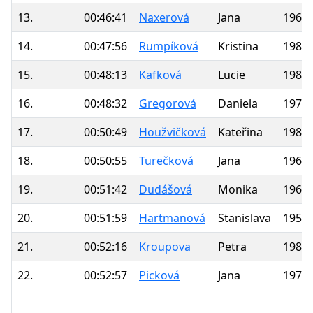
13.
00:46:41
Naxerová
Jana
1966
14.
00:47:56
Rumpíková
Kristina
1989
15.
00:48:13
Kafková
Lucie
1982
16.
00:48:32
Gregorová
Daniela
1974
17.
00:50:49
Houžvičková
Kateřina
1984
18.
00:50:55
Turečková
Jana
1968
19.
00:51:42
Dudášová
Monika
1966
20.
00:51:59
Hartmanová
Stanislava
1958
21.
00:52:16
Kroupova
Petra
1984
22.
00:52:57
Picková
Jana
1972