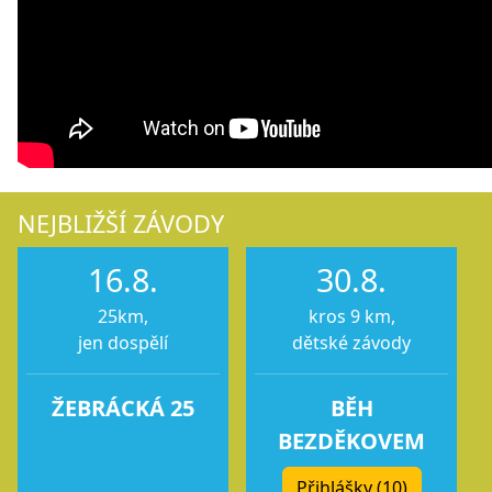
NEJBLIŽŠÍ ZÁVODY
16.8.
30.8.
25km,
kros 9 km,
jen dospělí
dětské závody
ŽEBRÁCKÁ 25
BĚH
BEZDĚKOVEM
Přihlášky (10)