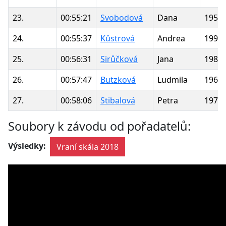
23.
00:55:21
Svobodová
Dana
1952
24.
00:55:37
Kůstrová
Andrea
1990
25.
00:56:31
Sirůčková
Jana
1980
26.
00:57:47
Butzková
Ludmila
1961
27.
00:58:06
Stibalová
Petra
1976
Soubory k závodu od pořadatelů:
Výsledky:
Vraní skála 2018