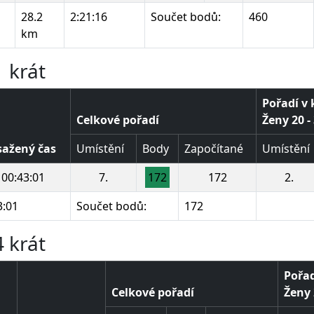
28.2
2:21:16
Součet bodů:
460
km
 krát
Pořadí v 
Celkové pořadí
Ženy 20 - 
ažený čas
Umístění
Body
Započítané
Umístění
00:43:01
7.
172
172
2.
3:01
Součet bodů:
172
 krát
Pořad
Celkové pořadí
Ženy 