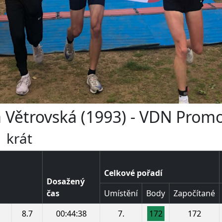
ka Větrovská (1993) - VDN Prom
 krát
Celkové pořadí
Dosažený
čas
Umístění
Body
Započítané
8.7
00:44:38
7.
172
172