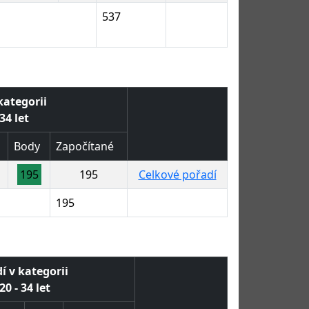
537
kategorii
34 let
Body
Započítané
195
195
Celkové pořadí
195
í v kategorii
20 - 34 let