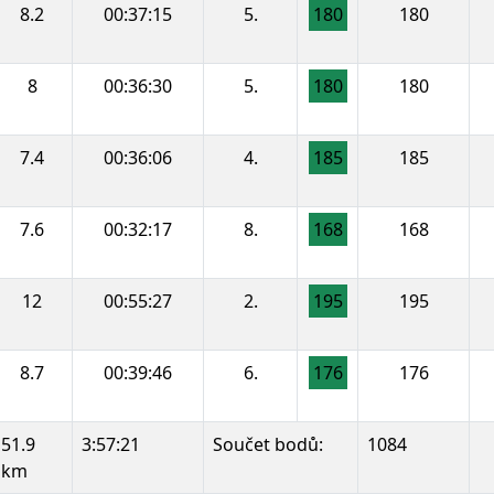
8.2
00:37:15
5.
180
180
8
00:36:30
5.
180
180
7.4
00:36:06
4.
185
185
7.6
00:32:17
8.
168
168
12
00:55:27
2.
195
195
8.7
00:39:46
6.
176
176
51.9
3:57:21
Součet bodů:
1084
km