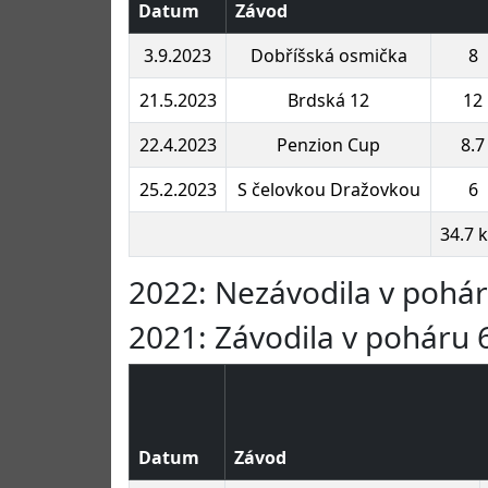
Datum
Závod
3.9.2023
Dobříšská osmička
8
21.5.2023
Brdská 12
12
22.4.2023
Penzion Cup
8.7
25.2.2023
S čelovkou Dražovkou
6
34.7 
2022: Nezávodila v pohá
2021: Závodila v poháru 6
Datum
Závod