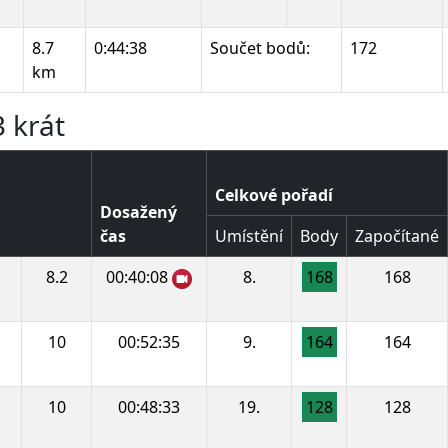
8.7
0:44:38
Součet bodů:
172
km
 krát
Celkové pořadí
Dosažený
čas
Umístění
Body
Započítané
8.2
00:40:08
8.
168
168
10
00:52:35
9.
164
164
10
00:48:33
19.
128
128