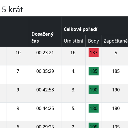
15 krát
Celkové pořadí
Dosažený
čas
Umístění
Body
Započítané
10
00:23:21
16.
137
5
7
00:35:29
4.
185
185
9
00:42:53
3.
190
190
9
00:44:25
5.
180
180
6
00:29:25
2.
195
195