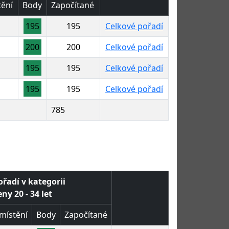
ění
Body
Započítané
195
195
Celkové pořadí
200
200
Celkové pořadí
195
195
Celkové pořadí
195
195
Celkové pořadí
785
ořadí v kategorii
eny 20 - 34 let
místění
Body
Započítané