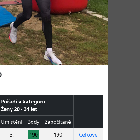
o
Pořadí v kategorii
Ženy 20 - 34 let
Umístění
Body
Započítané
3.
190
190
Celkové