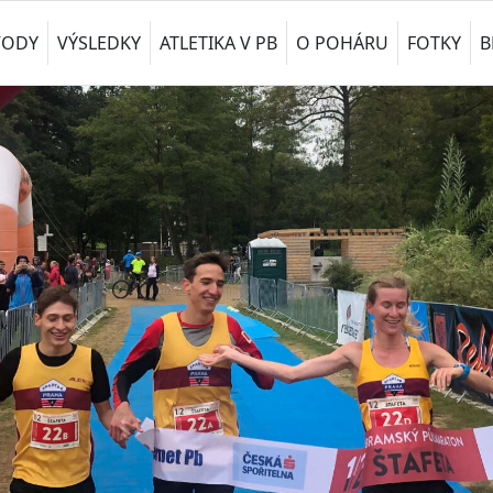
VODY
VÝSLEDKY
ATLETIKA V PB
O POHÁRU
FOTKY
B