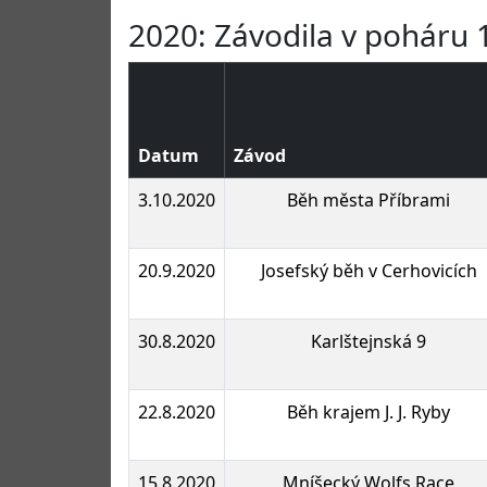
2020: Závodila v poháru 
Datum
Závod
3.10.2020
Běh města Příbrami
20.9.2020
Josefský běh v Cerhovicích
30.8.2020
Karlštejnská 9
22.8.2020
Běh krajem J. J. Ryby
15.8.2020
Mníšecký Wolfs Race