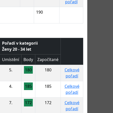
pořadí
190
Pořadí v kategorii
Ženy 20 - 34 let
Umístění
Body
Započítané
5.
180
180
Celkové
pořadí
4.
185
185
Celkové
pořadí
7.
172
172
Celkové
pořadí