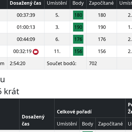
Dosažený čas
Umístění
Body
Započítané
Umíst
00:37:39
5.
180
180
2.
01:00:13
3.
190
190
1.
00:44:09
6.
176
176
2.
00:32:19
11.
156
156
2.
km
2:54:20
Součet bodů:
702
ru
 krát
P
Celkové pořadí
Ž
Dosažený
čas
Umístění
Body
Započítané
U