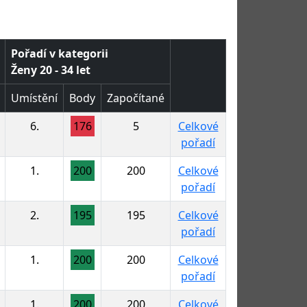
Pořadí v kategorii
Ženy 20 - 34 let
Umístění
Body
Započítané
6.
176
5
Celkové
pořadí
1.
200
200
Celkové
pořadí
2.
195
195
Celkové
pořadí
1.
200
200
Celkové
pořadí
1.
200
200
Celkové