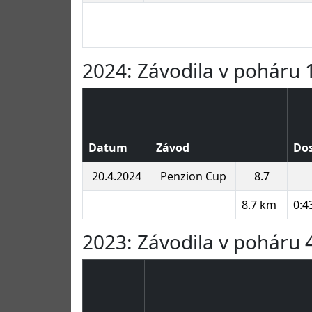
2024: Závodila v poháru 1
Datum
Závod
Dos
20.4.2024
Penzion Cup
8.7
8.7 km
0:4
2023: Závodila v poháru 4