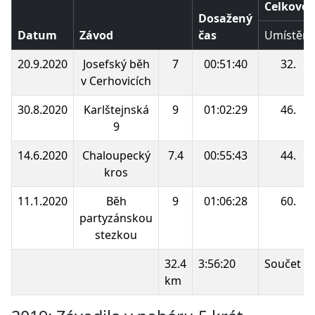
Celkové 
Dosažený
Datum
Závod
čas
Umístění
20.9.2020
Josefský běh
7
00:51:40
32.
v Cerhovicích
30.8.2020
Karlštejnská
9
01:02:29
46.
9
14.6.2020
Chaloupecký
7.4
00:55:43
44.
kros
11.1.2020
Běh
9
01:06:28
60.
partyzánskou
stezkou
32.4
3:56:20
Součet b
km