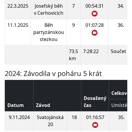
22.3.2025
Josefský běh
7
00:54:31
34.
v Cerhovicích
11.1.2025
Běh
9
01:07:28
36.
partyzánskou
stezkou
73.5
7:28:22
Součet b
km
2024: Závodila v poháru 5 krát
Celkové 
Dosažený
Datum
Závod
čas
Umístění
9.11.2024
Svatojánská
18
01:16:57
35.
20