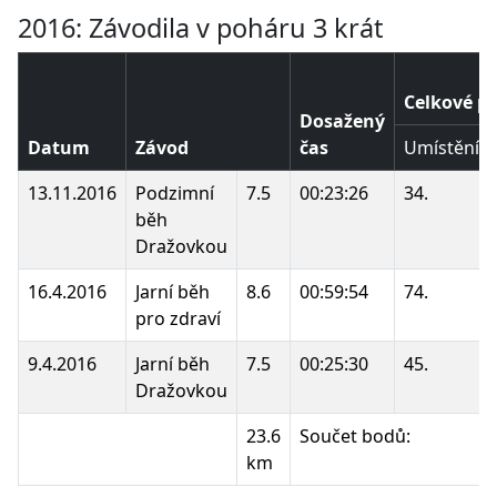
2016: Závodila v poháru 3 krát
Celkové p
Dosažený
Datum
Závod
čas
Umístění
13.11.2016
Podzimní
7.5
00:23:26
34.
běh
Dražovkou
16.4.2016
Jarní běh
8.6
00:59:54
74.
pro zdraví
9.4.2016
Jarní běh
7.5
00:25:30
45.
Dražovkou
23.6
Součet bodů:
km