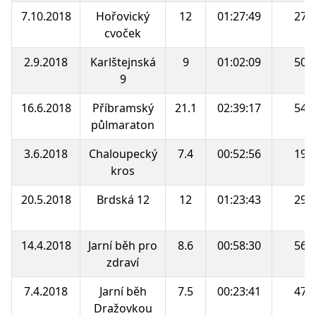
7.10.2018
Hořovický
12
01:27:49
27.
cvoček
2.9.2018
Karlštejnská
9
01:02:09
50.
9
16.6.2018
Příbramský
21.1
02:39:17
54.
půlmaraton
3.6.2018
Chaloupecký
7.4
00:52:56
19.
kros
20.5.2018
Brdská 12
12
01:23:43
29.
14.4.2018
Jarní běh pro
8.6
00:58:30
56.
zdraví
7.4.2018
Jarní běh
7.5
00:23:41
47.
Dražovkou