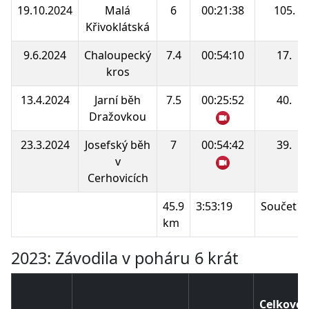
19.10.2024
Malá
6
00:21:38
105.
Křivoklátská
9.6.2024
Chaloupecký
7.4
00:54:10
17.
kros
13.4.2024
Jarní běh
7.5
00:25:52
40.
Dražovkou
23.3.2024
Josefský běh
7
00:54:42
39.
v
Cerhovicích
45.9
3:53:19
Součet b
km
2023: Závodila v poháru 6 krát
Celkové 