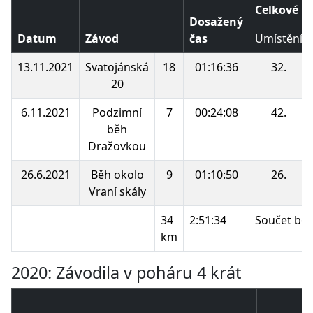
Celkové p
Dosažený
Datum
Závod
čas
Umístění
13.11.2021
Svatojánská
18
01:16:36
32.
20
6.11.2021
Podzimní
7
00:24:08
42.
běh
Dražovkou
26.6.2021
Běh okolo
9
01:10:50
26.
Vraní skály
34
2:51:34
Součet bo
km
2020: Závodila v poháru 4 krát