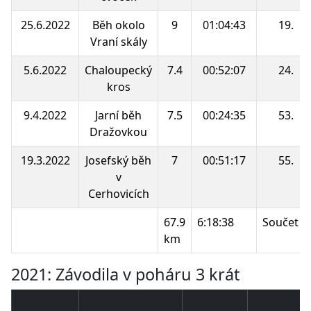
25.6.2022
Běh okolo
9
01:04:43
19.
Vraní skály
5.6.2022
Chaloupecký
7.4
00:52:07
24.
kros
9.4.2022
Jarní běh
7.5
00:24:35
53.
Dražovkou
19.3.2022
Josefský běh
7
00:51:17
55.
v
Cerhovicích
67.9
6:18:38
Součet b
km
2021: Závodila v poháru 3 krát