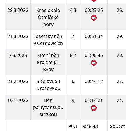
28.3.2026
Kros okolo
4.3
00:33:26
26.
Otmíčské
hory
21.3.2026
Josefský běh
7
00:51:34
29.
v Cerhovicích
7.3.2026
Zimní běh
8.7
01:06:46
23.
krajem J. J.
Ryby
21.2.2026
S čelovkou
6
00:44:12
27.
Dražovkou
10.1.2026
Běh
9
01:14:21
24.
partyzánskou
stezkou
90.1
9:48:43
Součet b