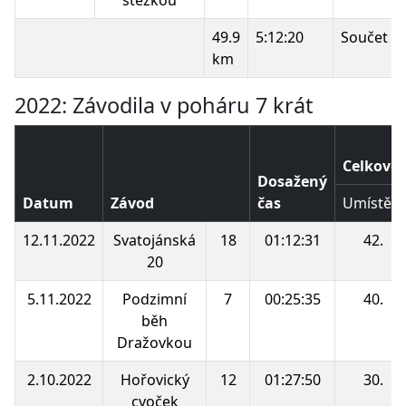
49.9
5:12:20
Součet b
km
2022: Závodila v poháru 7 krát
Celkové 
Dosažený
Datum
Závod
čas
Umístění
12.11.2022
Svatojánská
18
01:12:31
42.
20
5.11.2022
Podzimní
7
00:25:35
40.
běh
Dražovkou
2.10.2022
Hořovický
12
01:27:50
30.
cvoček