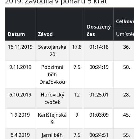
2019: Závodila v poháru 5 krát
Celkové 
Dosažený
Datum
Závod
čas
Umístění
16.11.2019
Svatojánská
17.8
01:14:18
36.
20
9.11.2019
Podzimní
7.5
00:24:19
50.
běh
Dražovkou
6.10.2019
Hořovický
12
01:25:01
28.
cvoček
1.9.2019
Karlštejnská
9
01:03:09
45.
9
6.4.2019
Jarní běh
7.5
00:24:51
55.