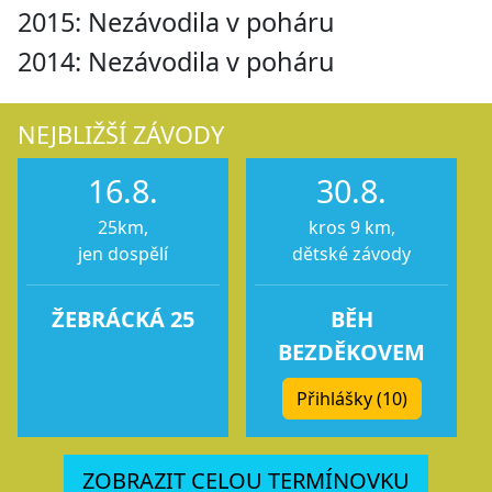
2015: Nezávodila v poháru
2014: Nezávodila v poháru
NEJBLIŽŠÍ ZÁVODY
16.8.
30.8.
25km,
kros 9 km,
jen dospělí
dětské závody
ŽEBRÁCKÁ 25
BĚH
BEZDĚKOVEM
Přihlášky (10)
ZOBRAZIT CELOU TERMÍNOVKU