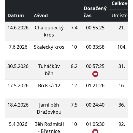
Celkové 
Dosažený
Datum
Závod
čas
Umístění
14.6.2026
Chaloupecký
7.4
00:55:25
21.
kros
7.6.2026
Skalecký kros
10
00:33:58
104.
30.5.2026
Tuháčkův
8.2
00:57:25
31.
běh
17.5.2026
Brdská 12
12
01:21:26
16.
18.4.2026
Jarní běh
7.5
00:24:40
36.
Dražovkou
5.4.2026
Běh Rožmitál
10
01:05:30
92.
- Březnice