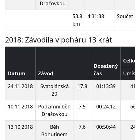
Dražovkou
53.8
4:31:38
Součet b
km
2018: Závodila v poháru 13 krát
Celkov
Dosažený
Datum
Závod
čas
Umístě
24.11.2018
Svatojánská
17.8
01:13:39
41.
20
10.11.2018
Podzimní běh
7.5
00:24:12
66.
Dražovkou
13.10.2018
Běh
7.6
00:50:44
24.
Bohutínem