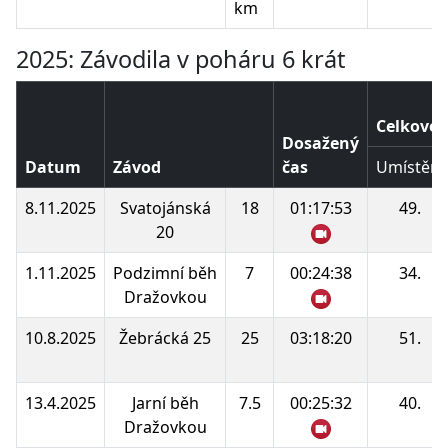
km
2025: Závodila v poháru 6 krát
Celkové 
Dosažený
Datum
Závod
čas
Umístění
8.11.2025
Svatojánská
18
01:17:53
49.
20
1.11.2025
Podzimní běh
7
00:24:38
34.
Dražovkou
10.8.2025
Žebrácká 25
25
03:18:20
51.
13.4.2025
Jarní běh
7.5
00:25:32
40.
Dražovkou