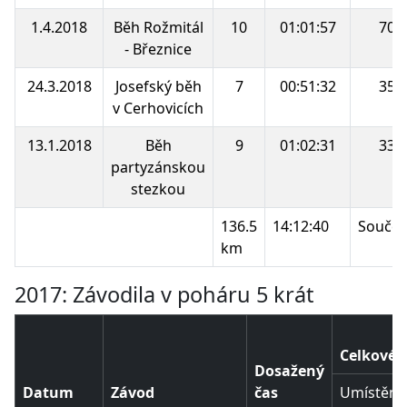
1.4.2018
Běh Rožmitál
10
01:01:57
70.
- Březnice
24.3.2018
Josefský běh
7
00:51:32
35.
v Cerhovicích
13.1.2018
Běh
9
01:02:31
33.
partyzánskou
stezkou
136.5
14:12:40
Součet
km
2017: Závodila v poháru 5 krát
Celkové 
Dosažený
Datum
Závod
čas
Umístění