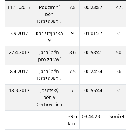
11.11.2017
Podzimní
7.5
00:23:57
47.
běh
Dražovkou
3.9.2017
Karlštejnská
9
01:01:27
31.
9
22.4.2017
Jarní běh
8.6
00:58:41
50.
pro zdraví
8.4.2017
Jarní běh
7.5
00:24:34
36.
Dražovkou
18.3.2017
Josefský
7
00:55:44
31.
běh v
Cerhovicích
39.6
03:44:23
Součet b
km