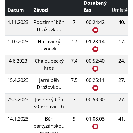
Dosažený
Datum
Závod
čas
Umístění
4.11.2023
Podzimní běh
7
00:24:42
40.
Dražovkou
1.10.2023
Hořovický
12
01:28:14
17.
cvoček
4.6.2023
Chaloupecký
7.4
00:52:40
24.
kros
15.4.2023
Jarní běh
7.5
00:25:11
27.
Dražovkou
25.3.2023
Josefský běh
7
00:53:30
27.
v Cerhovicích
14.1.2023
Běh
9
01:08:03
41.
partyzánskou
stezkou