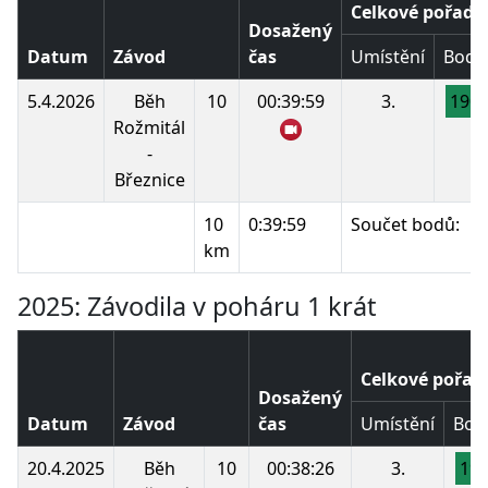
Celkové pořadí
Dosažený
Datum
Závod
čas
Umístění
Body
5.4.2026
Běh
10
00:39:59
3.
190
Rožmitál
-
Březnice
10
0:39:59
Součet bodů:
km
2025: Závodila v poháru 1 krát
Celkové pořad
Dosažený
Datum
Závod
čas
Umístění
Bod
20.4.2025
Běh
10
00:38:26
3.
19