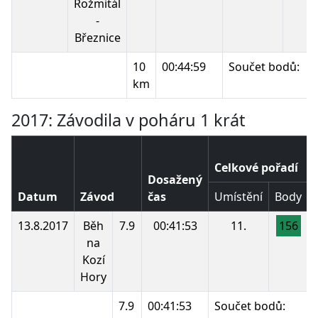
Rožmitál
-
Březnice
10
00:44:59
Součet bodů:
km
2017: Závodila v poháru 1 krát
Celkové pořadí
Dosažený
Datum
Závod
čas
Umístění
Body
13.8.2017
Běh
7.9
00:41:53
11.
156
na
Kozí
Hory
7.9
00:41:53
Součet bodů: