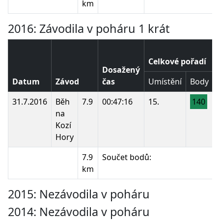
km
2016: Závodila v poháru 1 krát
Celkové pořadí
Dosažený
Datum
Závod
čas
Umístění
Body
31.7.2016
Běh
7.9
00:47:16
15.
140
na
Kozí
Hory
7.9
Součet bodů:
km
2015: Nezávodila v poháru
2014: Nezávodila v poháru