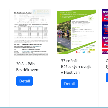
Z
33.ročník
30.8. - Běh
t
Běžeckých dvojic
Bezděkovem
v Hostivaři
Detail
Detail