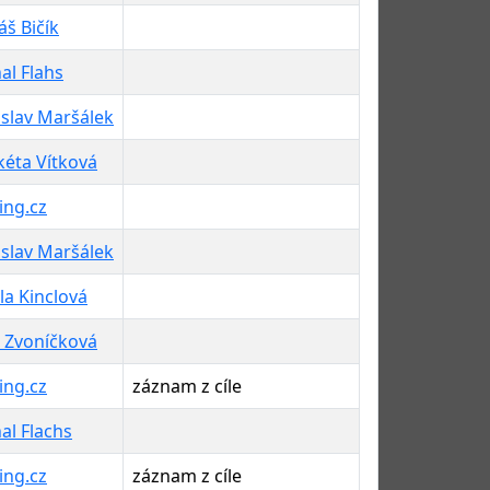
š Bičík
al Flahs
slav Maršálek
éta Vítková
ing.cz
slav Maršálek
la Kinclová
 Zvoníčková
ing.cz
záznam z cíle
al Flachs
ing.cz
záznam z cíle