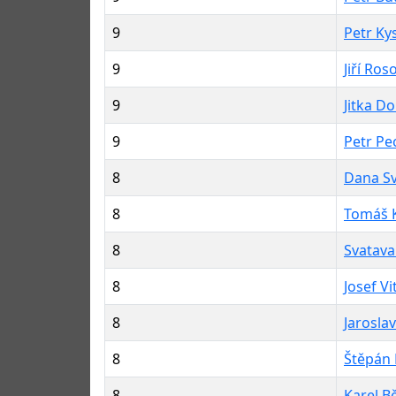
9
Petr Ky
9
Jiří Roso
9
Jitka Do
9
Petr Pe
8
Dana S
8
Tomáš 
8
Svatav
8
Josef V
8
Jarosla
8
Štěpán
8
Karel B