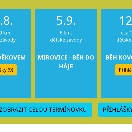
.8.
5.9.
12
9 km,
6 km,
cca 
 závody
dětské závody
dětské
DĚKOVEM
MIROVICE - BĚH DO
BĚH KO
HÁJE
šky (9)
Přihlá
ZOBRAZIT CELOU TERMÍNOVKU
PŘIHLÁŠK