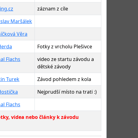
ing.cz
záznam z cíle
slav Maršálek
íčková Věra
Herda
Fotky z vrcholu Plešivce
al Flachs
video ze startu závodu a
dětské závody
in Turek
Závod pohledem z kola
Hostička
Nejprudší místo na trati :)
al Flachs
tky, videa nebo články k závodu