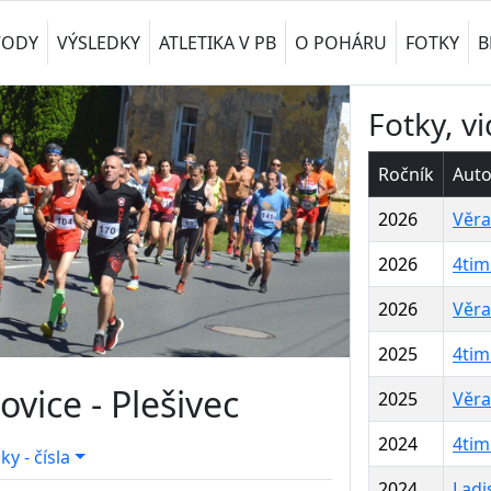
VODY
VÝSLEDKY
ATLETIKA V PB
O POHÁRU
FOTKY
B
Fotky, v
Ročník
Auto
2026
Věra
2026
4tim
2026
Věra
2025
4tim
ovice - Plešivec
2025
Věra
2024
4tim
iky - čísla
2024
Ladi