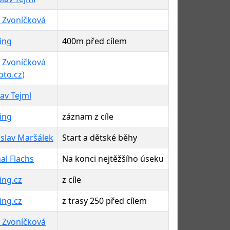
 Zvoníčková
ing
400m před cílem
 Zvoníčková
oto.cz)
lav Tejml
ing
záznam z cíle
slav Maršálek
Start a dětské běhy
al Flachs
Na konci nejtěžšího úseku
ing.cz
z cíle
ing.cz
z trasy 250 před cílem
 Zvoníčková