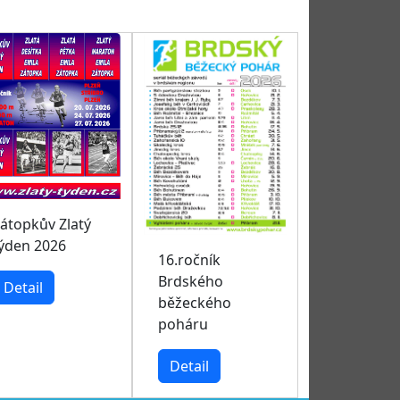
átopkův Zlatý
ýden 2026
16.ročník
Brdského
Detail
běžeckého
poháru
Detail