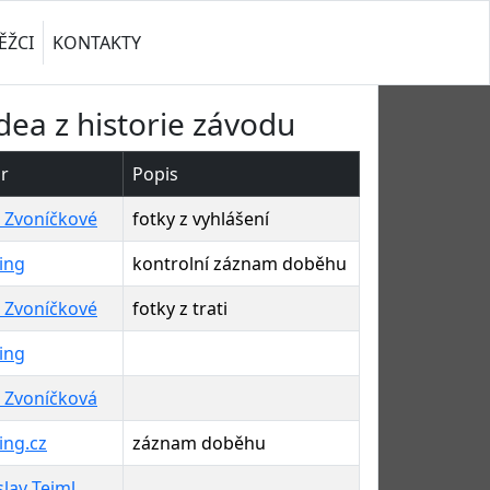
ĚŽCI
KONTAKTY
idea z historie závodu
r
Popis
 Zvoníčkové
fotky z vyhlášení
ing
kontrolní záznam doběhu
 Zvoníčkové
fotky z trati
ing
 Zvoníčková
ing.cz
záznam doběhu
slav Tejml