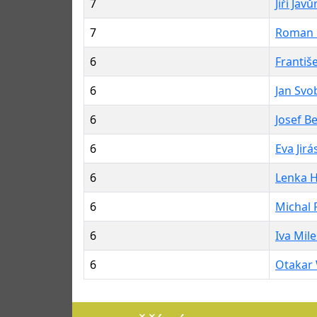
7
Jiří Jav
7
Roman 
6
Františ
6
Jan Sv
6
Josef B
6
Eva Jir
6
Lenka H
6
Michal 
6
Iva Mil
6
Otakar