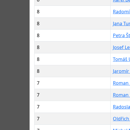
8
Radomír
8
Jana Tu
8
Petra Š
8
Josef Le
8
Tomáš 
8
Jaromír
7
Roman 
7
Roman 
7
Radosla
7
Oldřich