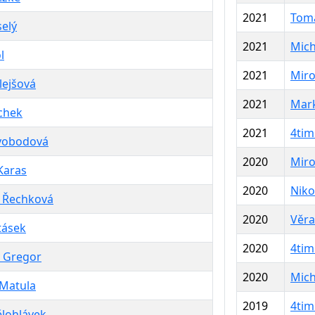
2021
Tomá
selý
2021
Mich
l
2021
Miro
lejšová
2021
Mark
chek
2021
4tim
vobodová
2020
Miro
Karas
2020
Niko
a Řechková
2020
Věra
itásek
2020
4tim
v Gregor
2020
Mich
 Matula
2019
4tim
ělohlávek