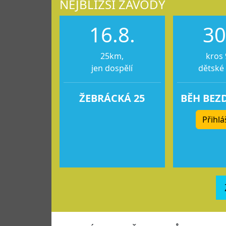
NEJBLIŽŠÍ ZÁVODY
16.8.
30
25km,
kros 
jen dospělí
dětské
ŽEBRÁCKÁ 25
BĚH BEZ
Přihlá