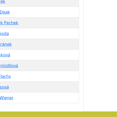
ůrek
Deak
ek Pechek
oboda
eránek
ásková
nízdílová
Flachs
esová
 Wiener