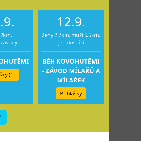
.9.
12.9.
12km,
ženy 2,7km, muži 5,5km,
 závody
jen dospělí
VOHUTĚMI
BĚH KOVOHUTĚMI
- ZÁVOD MÍLAŘŮ A
šky (1)
MÍLAŘEK
Přihlášky
Y