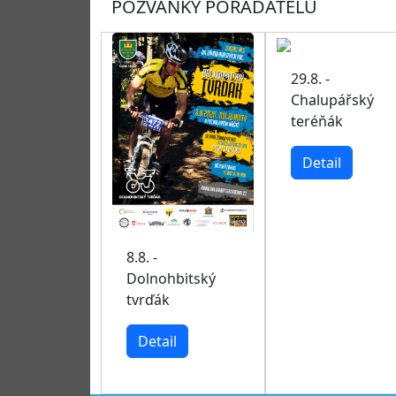
POZVÁNKY POŘADATELŮ
29.8. -
Chalupářský
teréňák
Detail
8.8. -
Dolnohbitský
tvrďák
Detail