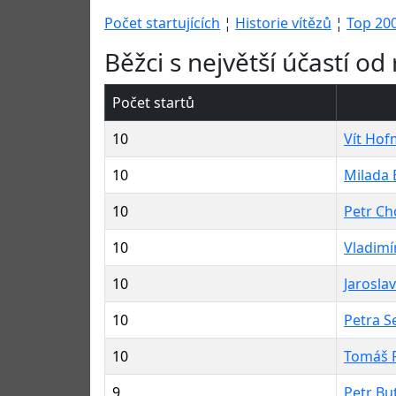
Počet startujících
¦
Historie vítězů
¦
Top 20
Běžci s největší účastí o
Počet startů
10
Vít Ho
10
Milada 
10
Petr Ch
10
Vladimí
10
Jarosla
10
Petra S
10
Tomáš 
9
Petr Bu