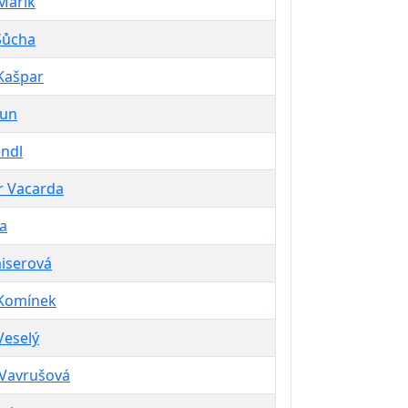
Mařík
Šůcha
Kašpar
Jun
endl
r Vacarda
ša
aiserová
Komínek
Veselý
 Vavrušová