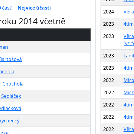
0 časů
¦
Nejvíce účastí
2024
Věra
d roku 2014 včetně
2023
4tim
2023
Věra
(vz-f
fman
2023
Ladi
Bartošová
2023
4tim
ochola
2022
Miro
r Chochola
2022
Mich
v Sedláček
2022
4tim
edláčková
2022
4tim
Rychecký
2022
Věra
tzke