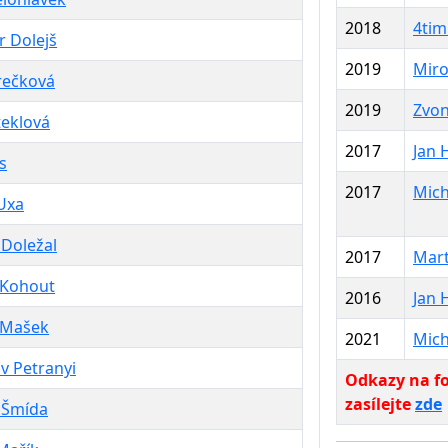
2018
4tim
 Dolejš
2019
Miro
rečková
2019
Zvon
teklová
2017
Jan 
s
2017
Mich
Uxa
 Doležal
2017
Mart
Kohout
2016
Jan 
Mašek
2021
Mich
v Petranyi
Odkazy na fo
zasílejte
zde
 Šmída