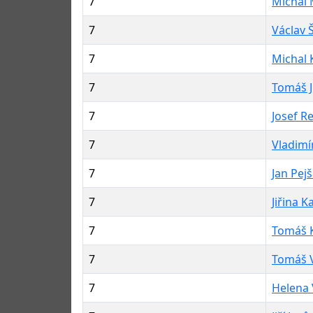
7
Michal 
7
Václav 
7
Michal 
7
Tomáš 
7
Josef R
7
Vladimí
7
Jan Pej
7
Jiřina K
7
Tomáš 
7
Tomáš 
7
Helena