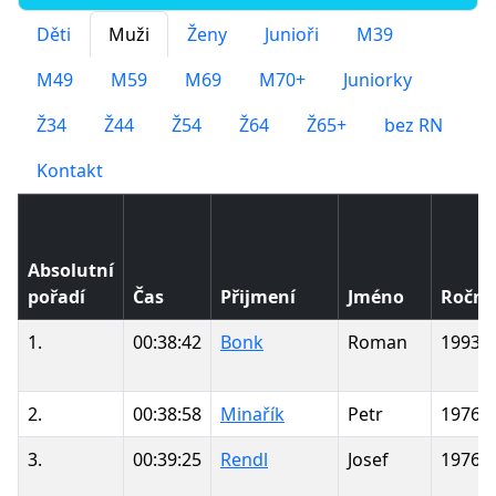
Děti
Muži
Ženy
Junioři
M39
M49
M59
M69
M70+
Juniorky
Ž34
Ž44
Ž54
Ž64
Ž65+
bez RN
Kontakt
Absolutní
pořadí
Čas
Přijmení
Jméno
Roční
1.
00:38:42
Bonk
Roman
1993
2.
00:38:58
Minařík
Petr
1976
3.
00:39:25
Rendl
Josef
1976