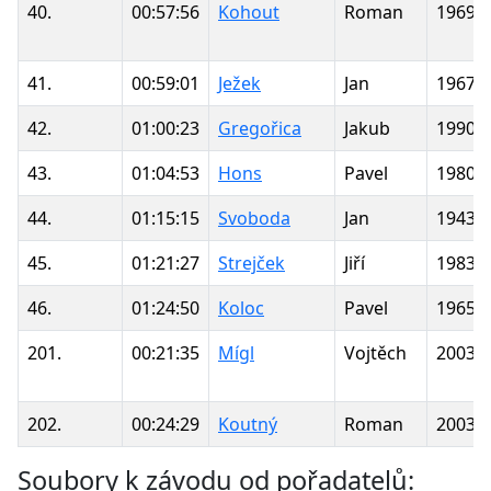
40.
00:57:56
Kohout
Roman
1969
41.
00:59:01
Ježek
Jan
1967
42.
01:00:23
Gregořica
Jakub
1990
43.
01:04:53
Hons
Pavel
1980
44.
01:15:15
Svoboda
Jan
1943
45.
01:21:27
Strejček
Jiří
1983
46.
01:24:50
Koloc
Pavel
1965
201.
00:21:35
Mígl
Vojtěch
2003
202.
00:24:29
Koutný
Roman
2003
Soubory k závodu od pořadatelů: