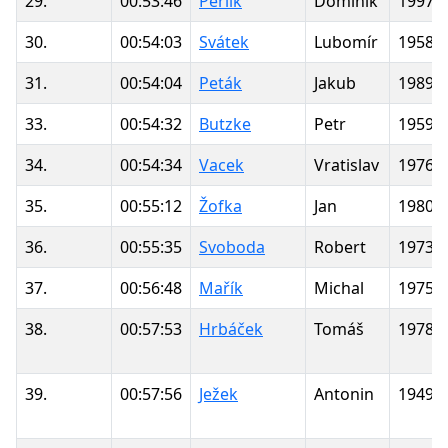
29.
00:53:46
Perlík
Dominik
1997
30.
00:54:03
Svátek
Lubomír
1958
31.
00:54:04
Peták
Jakub
1989
33.
00:54:32
Butzke
Petr
1959
34.
00:54:34
Vacek
Vratislav
1976
35.
00:55:12
Žofka
Jan
1980
36.
00:55:35
Svoboda
Robert
1973
37.
00:56:48
Mařík
Michal
1975
38.
00:57:53
Hrbáček
Tomáš
1978
39.
00:57:56
Ježek
Antonin
1949