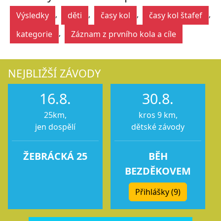
,
,
,
,
Výsledky
děti
časy kol
časy kol štafef
,
kategorie
Záznam z prvního kola a cíle
NEJBLIŽŠÍ ZÁVODY
16.8.
30.8.
25km,
kros 9 km,
jen dospělí
dětské závody
ŽEBRÁCKÁ 25
BĚH
BEZDĚKOVEM
Přihlášky (9)