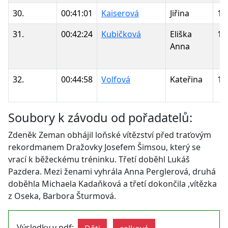
30.
00:41:01
Kaiserová
Jiřina
19
31.
00:42:24
Kubičková
Eliška
19
Anna
32.
00:44:58
Volfová
Kateřina
19
Soubory k závodu od pořadatelů:
Zdeněk Zeman obhájil loňské vítězství před traťovým
rekordmanem Dražovky Josefem Šimsou, který se
vrací k běžeckému tréninku. Třetí doběhl Lukáš
Pazdera. Mezi ženami vyhrála Anna Perglerová, druhá
doběhla Michaela Kadaňková a třetí dokončila ,vítězka
z Oseka, Barbora Šturmová.
Výsledky v pdf:
,
,