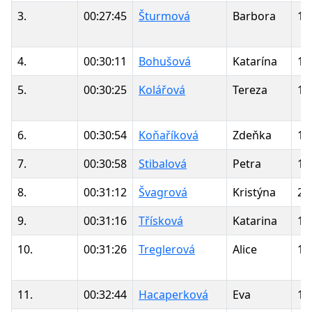
3.
00:27:45
Šturmová
Barbora
19
4.
00:30:11
Bohušová
Katarína
19
5.
00:30:25
Kolářová
Tereza
19
6.
00:30:54
Koňaříková
Zdeňka
19
7.
00:30:58
Stibalová
Petra
19
8.
00:31:12
Švagrová
Kristýna
20
9.
00:31:16
Třísková
Katarina
19
10.
00:31:26
Treglerová
Alice
19
11.
00:32:44
Hacaperková
Eva
19