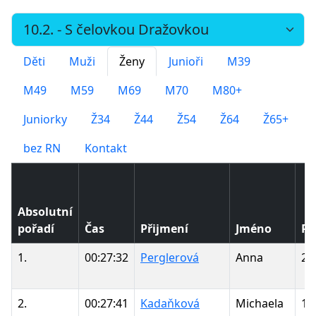
Děti
Muži
Ženy
Junioři
M39
M49
M59
M69
M70
M80+
Juniorky
Ž34
Ž44
Ž54
Ž64
Ž65+
bez RN
Kontakt
Absolutní
pořadí
Čas
Přijmení
Jméno
Ro
1.
00:27:32
Perglerová
Anna
20
2.
00:27:41
Kadaňková
Michaela
19