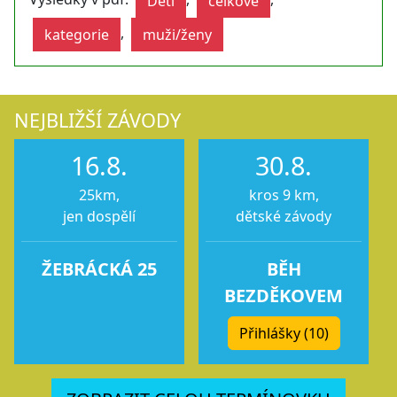
Děti
celkové
,
kategorie
muži/ženy
NEJBLIŽŠÍ ZÁVODY
16.8.
30.8.
25km,
kros 9 km,
jen dospělí
dětské závody
ŽEBRÁCKÁ 25
BĚH
BEZDĚKOVEM
Přihlášky (10)