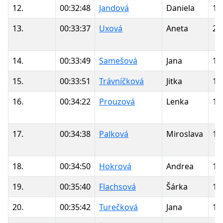
12.
00:32:48
Jandová
Daniela
19
13.
00:33:37
Uxová
Aneta
20
14.
00:33:49
Samešová
Jana
19
15.
00:33:51
Trávníčková
Jitka
19
16.
00:34:22
Prouzová
Lenka
19
17.
00:34:38
Palková
Miroslava
19
18.
00:34:50
Hokrová
Andrea
19
19.
00:35:40
Flachsová
Šárka
19
20.
00:35:42
Turečková
Jana
19