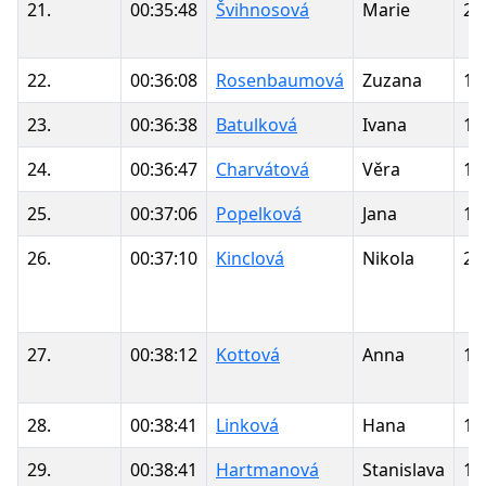
21.
00:35:48
Švihnosová
Marie
20
22.
00:36:08
Rosenbaumová
Zuzana
19
23.
00:36:38
Batulková
Ivana
19
24.
00:36:47
Charvátová
Věra
19
25.
00:37:06
Popelková
Jana
19
26.
00:37:10
Kinclová
Nikola
20
27.
00:38:12
Kottová
Anna
19
28.
00:38:41
Linková
Hana
19
29.
00:38:41
Hartmanová
Stanislava
19