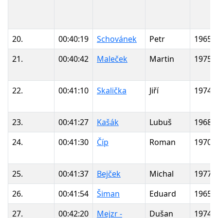
20.
00:40:19
Schovánek
Petr
1965
21.
00:40:42
Maleček
Martin
1975
22.
00:41:10
Skalička
Jiří
1974
23.
00:41:27
Kašák
Lubuš
1968
24.
00:41:30
Číp
Roman
1970
25.
00:41:37
Bejček
Michal
1977
26.
00:41:54
Šiman
Eduard
1965
27.
00:42:20
Mejzr -
Dušan
1974