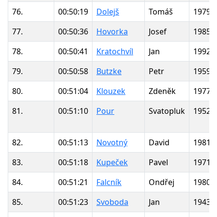
76.
00:50:19
Dolejš
Tomáš
1979
77.
00:50:36
Hovorka
Josef
1985
78.
00:50:41
Kratochvíl
Jan
1992
79.
00:50:58
Butzke
Petr
1959
80.
00:51:04
Klouzek
Zdeněk
1977
81.
00:51:10
Pour
Svatopluk
1952
82.
00:51:13
Novotný
David
1981
83.
00:51:18
Kupeček
Pavel
1971
84.
00:51:21
Falcník
Ondřej
1980
85.
00:51:23
Svoboda
Jan
1943