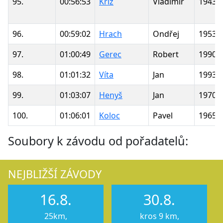
95.
00:56:53
Kříž
Vladimír
1943
96.
00:59:02
Hrach
Ondřej
1953
97.
01:00:49
Gerec
Robert
1990
98.
01:01:32
Víta
Jan
1993
99.
01:03:07
Henyš
Jan
1970
100.
01:06:01
Koloc
Pavel
1965
Soubory k závodu od pořadatelů:
NEJBLIŽŠÍ ZÁVODY
16.8.
30.8.
25km,
kros 9 km,