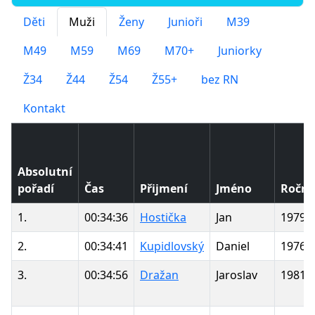
Děti
Muži
Ženy
Junioři
M39
M49
M59
M69
M70+
Juniorky
Ž34
Ž44
Ž54
Ž55+
bez RN
Kontakt
Absolutní
pořadí
Čas
Přijmení
Jméno
Roční
1.
00:34:36
Hostička
Jan
1979
2.
00:34:41
Kupidlovský
Daniel
1976
3.
00:34:56
Dražan
Jaroslav
1981