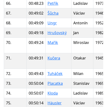
66.
00:48:23
Petřík
Ladislav
1973
67.
00:49:02
Šůcha
Václav
1946
68.
00:49:09
Ungr
Antonín
1952
69.
00:49:18
Hrušovský
Jan
1982
70.
00:49:24
Mařík
Miroslav
1972
71.
00:49:31
Kučera
Otakar
1945
72.
00:49:43
Tuháček
Milan
1965
73.
00:50:04
Placatka
Stanislav
1969
74.
00:50:07
Kloda
Ladislav
1989
75.
00:50:14
Häusler
Václav
1963