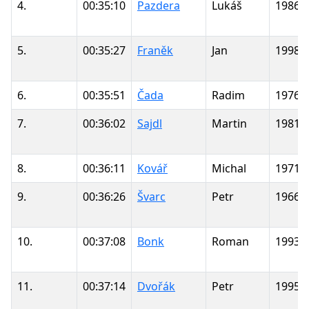
4.
00:35:10
Pazdera
Lukáš
1986
5.
00:35:27
Franěk
Jan
1998
6.
00:35:51
Čada
Radim
1976
7.
00:36:02
Sajdl
Martin
1981
8.
00:36:11
Kovář
Michal
1971
9.
00:36:26
Švarc
Petr
1966
10.
00:37:08
Bonk
Roman
1993
11.
00:37:14
Dvořák
Petr
1995