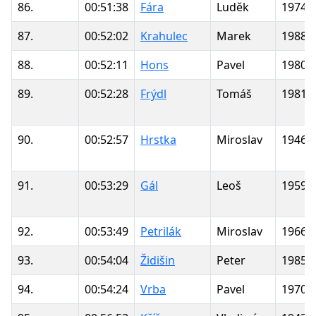
86.
00:51:38
Fára
Luděk
1974
87.
00:52:02
Krahulec
Marek
1988
88.
00:52:11
Hons
Pavel
1980
89.
00:52:28
Frýdl
Tomáš
1981
90.
00:52:57
Hrstka
Miroslav
1946
91.
00:53:29
Gál
Leoš
1959
92.
00:53:49
Petrilák
Miroslav
1966
93.
00:54:04
Židišin
Peter
1985
94.
00:54:24
Vrba
Pavel
1970