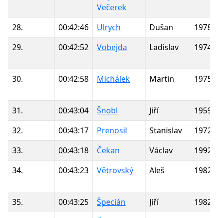
Večerek
28.
00:42:46
Ulrych
Dušan
1978
29.
00:42:52
Vobejda
Ladislav
1974
30.
00:42:58
Michálek
Martin
1975
31.
00:43:04
Šnobl
Jiří
1959
32.
00:43:17
Prenosil
Stanislav
1972
33.
00:43:18
Čekan
Václav
1992
34.
00:43:23
Větrovský
Aleš
1982
35.
00:43:25
Špecián
Jiří
1982