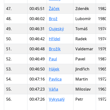
47.
00:45:51
Žáček
Zdeněk
1982
48.
00:46:02
Brož
Lubomír
1980
49.
00:46:31
Oujeský
Tomáš
1974
50.
00:46:42
Hřídel
Radek
1974
51.
00:46:48
Brožík
Valdemar
1976
52.
00:46:49
Paul
Pavel
1987
53.
00:46:50
Hájek
Jindřich
1965
54.
00:47:16
Pavlica
Martin
1972
55.
00:47:23
Váňa
Miloslav
1963
56.
00:47:26
Vykysalý
Petr
1972