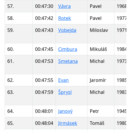
57.
00:47:30
Vávra
Pavel
1968
58.
00:47:42
Rotek
Pavel
1977
59.
00:47:43
Vobejda
Miloslav
1971
60.
00:47:45
Cimbura
Mikuláš
1984
61.
00:47:53
Smetana
Michal
1973
62.
00:47:55
Evan
Jaromír
1985
63.
00:47:59
Šprysl
Michal
1983
64.
00:48:01
Janový
Petr
1945
65.
00:48:04
Jirmásek
Tomáš
1980