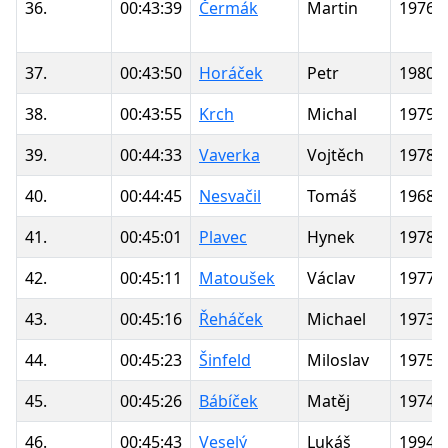
36.
00:43:39
Čermák
Martin
1976
37.
00:43:50
Horáček
Petr
1980
38.
00:43:55
Krch
Michal
1979
39.
00:44:33
Vaverka
Vojtěch
1978
40.
00:44:45
Nesvačil
Tomáš
1968
41.
00:45:01
Plavec
Hynek
1978
42.
00:45:11
Matoušek
Václav
1977
43.
00:45:16
Řeháček
Michael
1973
44.
00:45:23
Šinfeld
Miloslav
1975
45.
00:45:26
Bábíček
Matěj
1974
46.
00:45:43
Veselý
Lukáš
1994