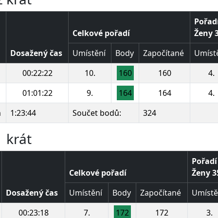
Pořadí
Celkové pořadí
Ženy 3
Dosažený čas
Umístění
Body
Započítané
Umíst
00:22:22
10.
160
160
4.
01:01:22
9.
164
164
4.
m
1:23:44
Součet bodů:
324
 krát
Pořadí
Celkové pořadí
Ženy 35
Dosažený čas
Umístění
Body
Započítané
Umístě
00:23:18
7.
172
172
3.