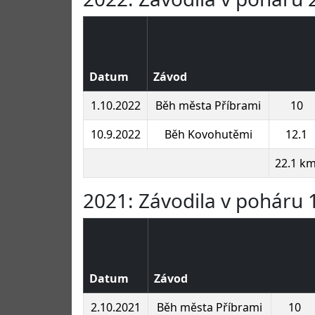
Datum
Závod
1.10.2022
Běh města Příbrami
10
10.9.2022
Běh Kovohutěmi
12.1
22.1 k
2021: Závodila v poháru 1
Datum
Závod
2.10.2021
Běh města Příbrami
10