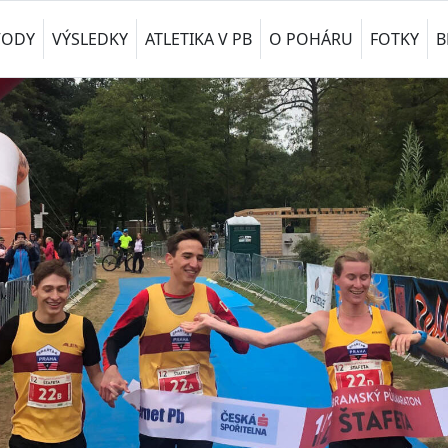
VODY
VÝSLEDKY
ATLETIKA V PB
O POHÁRU
FOTKY
B