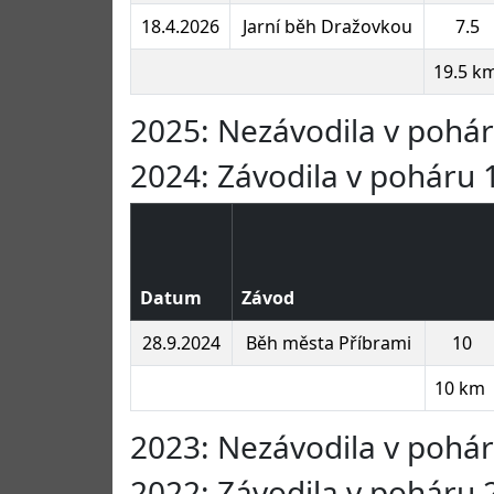
18.4.2026
Jarní běh Dražovkou
7.5
19.5 k
2025: Nezávodila v pohá
2024: Závodila v poháru 1
Datum
Závod
28.9.2024
Běh města Příbrami
10
10 km
2023: Nezávodila v pohá
2022: Závodila v poháru 2