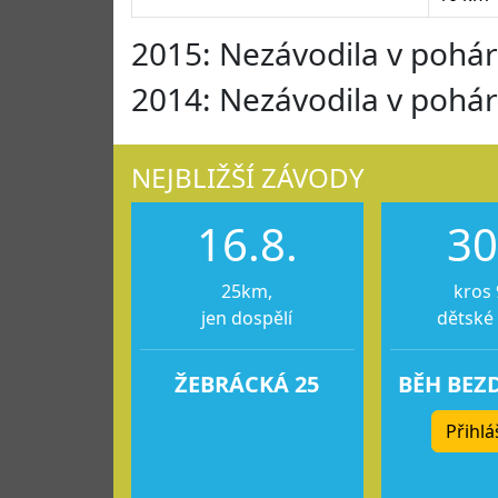
2015: Nezávodila v pohá
2014: Nezávodila v pohá
NEJBLIŽŠÍ ZÁVODY
16.8.
30
25km,
kros 
jen dospělí
dětské
ŽEBRÁCKÁ 25
BĚH BEZ
Přihlá