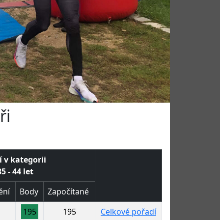
ři
 v kategorii
5 - 44 let
ění
Body
Započítané
195
195
Celkové pořadí