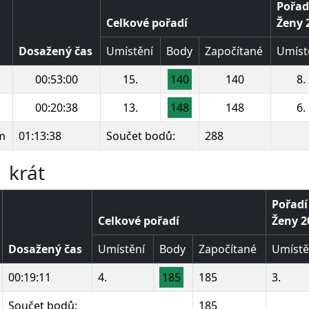
Pořad
Celkové pořadí
Ženy 2
Dosažený čas
Umístění
Body
Započítané
Umíst
00:53:00
15.
140
140
8.
00:20:38
13.
148
148
6.
m
01:13:38
Součet bodů:
288
 krát
Pořadí
Celkové pořadí
Ženy 20
Dosažený čas
Umístění
Body
Započítané
Umístě
00:19:11
4.
185
185
3.
Součet bodů:
185