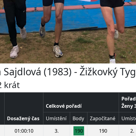
 Sajdlová (1983) - Žižkovký Tyg
 krát
Pořadí
Celkové pořadí
Ženy 3
Dosažený čas
Umístění
Body
Započítané
Umíst
01:00:10
3.
190
190
2.