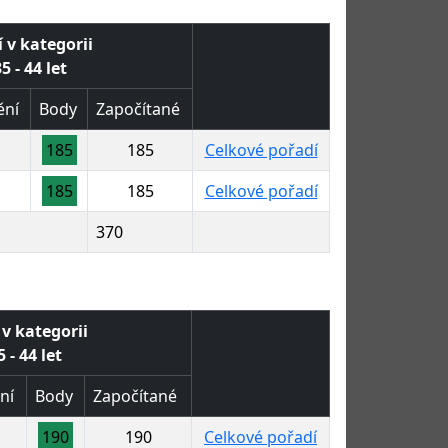
 v kategorii
5 - 44 let
ění
Body
Započítané
185
185
Celkové pořadí
185
185
Celkové pořadí
370
 v kategorii
 - 44 let
ní
Body
Započítané
190
190
Celkové pořadí