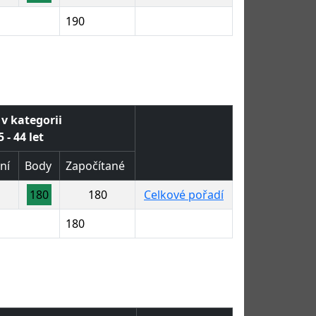
190
 v kategorii
 - 44 let
ní
Body
Započítané
180
180
Celkové pořadí
180