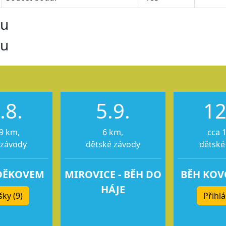
ru
ru
.8.
5.9.
12
9 km,
6 km,
cca 
 závody
dětské závody
dětské
DĚKOVEM
MIROVICE - BĚH DO
BĚH KO
HÁJE
šky (9)
Přihlá