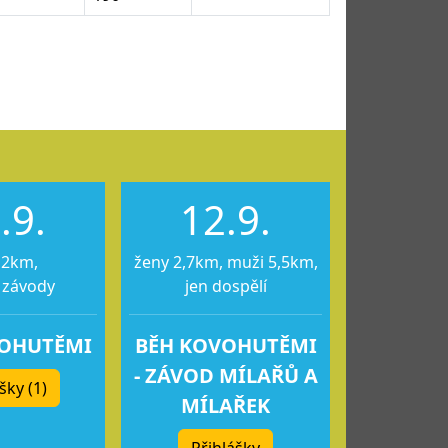
.9.
12.9.
12km,
ženy 2,7km, muži 5,5km,
 závody
jen dospělí
VOHUTĚMI
BĚH KOVOHUTĚMI
- ZÁVOD MÍLAŘŮ A
šky (1)
MÍLAŘEK
Přihlášky