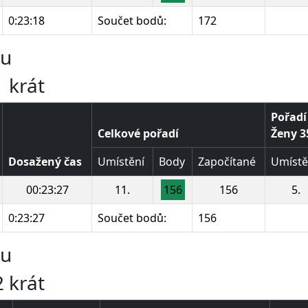
0:23:18
Součet bodů:
172
ru
 krát
Pořadí
Celkové pořadí
Ženy 35
Dosažený čas
Umístění
Body
Započítané
Umístě
00:23:27
11.
156
156
5.
0:23:27
Součet bodů:
156
ru
 krát