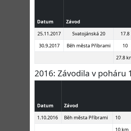
Datum
Závod
25.11.2017
Svatojánská 20
17.8
30.9.2017
Běh města Příbrami
10
27.8 k
2016: Závodila v poháru 1
Datum
Závod
1.10.2016
Běh města Příbrami
10
10 km