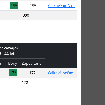
195
195
Celkové pořadí
390
 v kategorii
 - 44 let
ní
Body
Započítané
172
172
Celkové pořadí
172