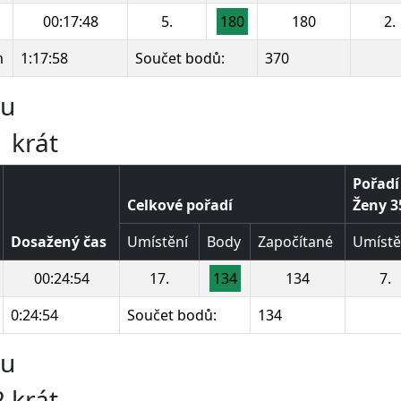
00:17:48
5.
180
180
2.
m
1:17:58
Součet bodů:
370
ru
 krát
Pořadí
Celkové pořadí
Ženy 35
Dosažený čas
Umístění
Body
Započítané
Umístě
00:24:54
17.
134
134
7.
0:24:54
Součet bodů:
134
ru
 krát