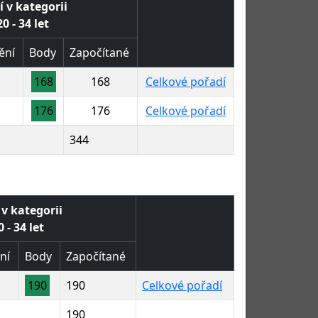
í v kategorii
0 - 34 let
ění
Body
Započítané
168
168
Celkové pořadí
176
176
Celkové pořadí
344
 v kategorii
 - 34 let
ní
Body
Započítané
190
190
Celkové pořadí
190