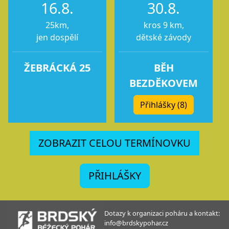
16.8.
30.8.
25km,
kros 9 km,
jen dospělí
dětské závody
ŽEBRÁCKÁ 25
BĚH
BEZDĚKOVEM
Přihlášky (8)
ZOBRAZIT CELOU TERMÍNOVKU
PŘIHLÁŠKY
Dotazy k organizaci poháru a kontakt:
info@brdskypohar.cz