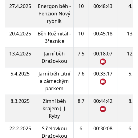
27.4.2025
Energon běh -
10
00:48:43
4.
Penzion Nový
rybník
20.4.2025
Běh Rožmitál -
10
00:45:18
13.
Březnice
13.4.2025
Jarní běh
7.5
00:18:07
12.
Dražovkou
5.4.2025
Jarní běh Litní
7.6
00:33:17
5.
a zámeckým
parkem
8.3.2025
Zimní běh
8.7
00:44:42
8.
krajem J. J.
Ryby
22.2.2025
S čelovkou
6
00:30:08
6.
Dražovkou