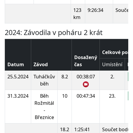
123
9:26:34
Součet 
km
2024: Závodila v poháru 2 krát
Celkové pořa
Dosažený
Datum
Závod
čas
Umístění
Bo
25.5.2024
Tuháčkův
8.2
00:38:07
2.
1
běh
31.3.2024
Běh
10
00:47:34
23.
1
Rožmitál
-
Březnice
18.2
1:25:41
Součet bodů: