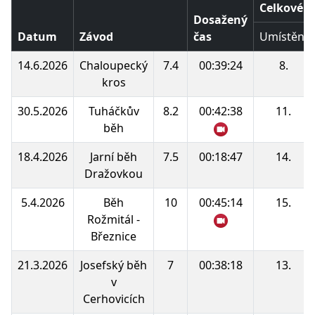
Celkové p
Dosažený
Datum
Závod
čas
Umístění
14.6.2026
Chaloupecký
7.4
00:39:24
8.
kros
30.5.2026
Tuháčkův
8.2
00:42:38
11.
běh
18.4.2026
Jarní běh
7.5
00:18:47
14.
Dražovkou
5.4.2026
Běh
10
00:45:14
15.
Rožmitál -
Březnice
21.3.2026
Josefský běh
7
00:38:18
13.
v
Cerhovicích