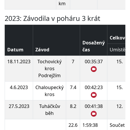
km
2023: Závodila v poháru 3 krát
Celkové 
Dosažený
Datum
Závod
čas
Umístění
18.11.2023
Tochovický
7
00:35:37
15.
kros
Podrejžím
4.6.2023
Chaloupecký
7.4
00:42:23
15.
kros
27.5.2023
Tuháčkův
8.2
00:41:38
12.
běh
22.6
1:59:38
Součet b