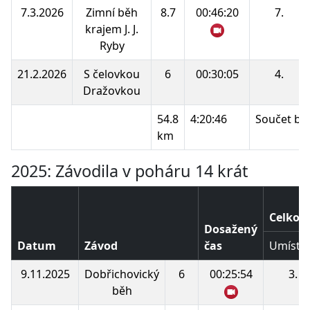
7.3.2026
Zimní běh
8.7
00:46:20
7.
krajem J. J.
Ryby
21.2.2026
S čelovkou
6
00:30:05
4.
Dražovkou
54.8
4:20:46
Součet bo
km
2025: Závodila v poháru 14 krát
Celkové
Dosažený
Datum
Závod
čas
Umístě
9.11.2025
Dobřichovický
6
00:25:54
3.
běh