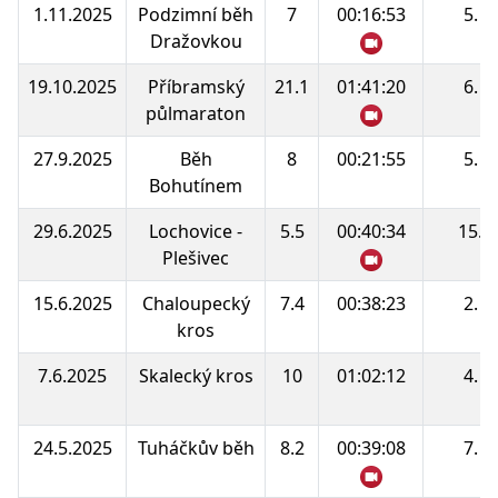
1.11.2025
Podzimní běh
7
00:16:53
5.
Dražovkou
19.10.2025
Příbramský
21.1
01:41:20
6.
půlmaraton
27.9.2025
Běh
8
00:21:55
5.
Bohutínem
29.6.2025
Lochovice -
5.5
00:40:34
15.
Plešivec
15.6.2025
Chaloupecký
7.4
00:38:23
2.
kros
7.6.2025
Skalecký kros
10
01:02:12
4.
24.5.2025
Tuháčkův běh
8.2
00:39:08
7.