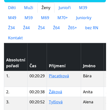
Děti
Muži
Ženy
Junioři
M39
M49
M59
M69
M70+
Juniorky
Ž34
Ž44
Ž54
Ž64
Ž65+
bez RN
Kontakt
Absolutní
pořadí
Čas
Přijmení
Jméno
R
1.
00:20:29
Placatková
Bára
2
2.
00:20:38
Žáková
Anita
2
3.
00:20:52
Tylšová
Alena
2