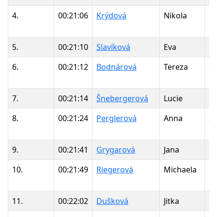
4.
00:21:06
Krýdová
Nikola
1
5.
00:21:10
Slavíková
Eva
1
6.
00:21:12
Bodnárová
Tereza
2
7.
00:21:14
Šnebergerová
Lucie
1
8.
00:21:24
Perglerová
Anna
2
9.
00:21:41
Grygarová
Jana
1
10.
00:21:49
Riegerová
Michaela
1
11.
00:22:02
Dušková
Jitka
1