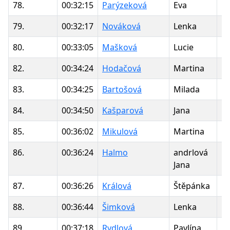
78.
00:32:15
Parýzeková
Eva
1
79.
00:32:17
Nováková
Lenka
1
80.
00:33:05
Mašková
Lucie
1
82.
00:34:24
Hodačová
Martina
1
83.
00:34:25
Bartošová
Milada
1
84.
00:34:50
Kašparová
Jana
1
85.
00:36:02
Mikulová
Martina
1
86.
00:36:24
Halmo
andrlová
1
Jana
87.
00:36:26
Králová
Štěpánka
1
88.
00:36:44
Šimková
Lenka
1
89.
00:37:18
Rydlová
Pavlína
1