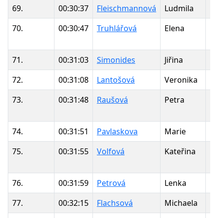
69.
00:30:37
Fleischmannová
Ludmila
1
70.
00:30:47
Truhlářová
Elena
1
71.
00:31:03
Simonides
Jiřina
1
72.
00:31:08
Lantošová
Veronika
1
73.
00:31:48
Raušová
Petra
1
74.
00:31:51
Pavlaskova
Marie
1
75.
00:31:55
Volfová
Kateřina
1
76.
00:31:59
Petrová
Lenka
1
77.
00:32:15
Flachsová
Michaela
1