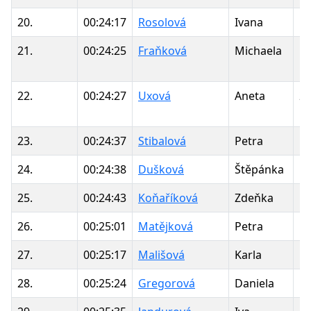
20.
00:24:17
Rosolová
Ivana
1
21.
00:24:25
Fraňková
Michaela
1
22.
00:24:27
Uxová
Aneta
2
23.
00:24:37
Stibalová
Petra
1
24.
00:24:38
Dušková
Štěpánka
1
25.
00:24:43
Koňaříková
Zdeňka
1
26.
00:25:01
Matějková
Petra
1
27.
00:25:17
Mališová
Karla
1
28.
00:25:24
Gregorová
Daniela
1