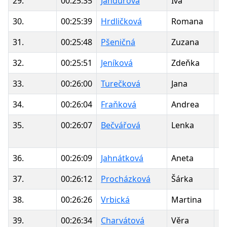
29.
00:25:35
Jandurová
Iva
1
30.
00:25:39
Hrdličková
Romana
1
31.
00:25:48
Pšeničná
Zuzana
1
32.
00:25:51
Jeníková
Zdeňka
1
33.
00:26:00
Turečková
Jana
1
34.
00:26:04
Fraňková
Andrea
1
35.
00:26:07
Bečvářová
Lenka
1
36.
00:26:09
Jahnátková
Aneta
1
37.
00:26:12
Procházková
Šárka
1
38.
00:26:26
Vrbická
Martina
1
39.
00:26:34
Charvátová
Věra
1