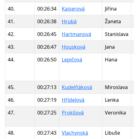
40.
00:26:34
Kaiserová
Jiřina
1
41.
00:26:38
Hrubá
Žaneta
1
42.
00:26:45
Hartmanová
Stanislava
1
43.
00:26:47
Housková
Jana
1
44.
00:26:50
Lepičová
Hana
1
45.
00:27:13
Kudelňáková
Miroslava
1
46.
00:27:19
Hřídelová
Lenka
1
47.
00:27:25
Prokšová
Veronika
1
48.
00:27:43
Vlachynská
Libuše
1