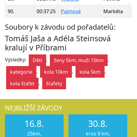
90.
00:37:25
Pajmová
Markéta
1
Soubory k závodu od pořadatelů:
Tomáš Jaša a Adéla Steinsová
kralují v Příbrami
Výsledky:
,
,
Děti
ženy 5km, muži 10km
,
,
,
kategorie
kola 10km
kola 5km
,
kola štafet
štafety
NEJBLIŽŠÍ ZÁVODY
16.8.
30.8.
25km,
kros 9 km,