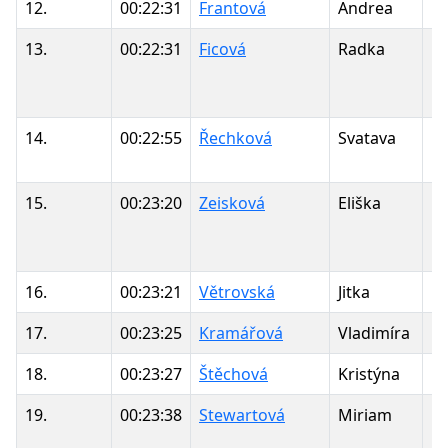
12.
00:22:31
Frantová
Andrea
1
13.
00:22:31
Ficová
Radka
1
14.
00:22:55
Řechková
Svatava
1
15.
00:23:20
Zeisková
Eliška
1
16.
00:23:21
Větrovská
Jitka
1
17.
00:23:25
Kramářová
Vladimíra
1
18.
00:23:27
Štěchová
Kristýna
1
19.
00:23:38
Stewartová
Miriam
1