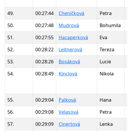
49.
00:27:44
Cheníčková
Petra
1
50.
00:27:48
Mudrová
Bohumila
1
51.
00:27:55
Hacaperková
Eva
1
52.
00:28:22
Leitnerová
Tereza
1
53.
00:28:26
Bosáková
Lucie
1
54.
00:28:49
Kinclová
Nikola
2
55.
00:29:04
Palková
Hana
1
56.
00:29:08
Velasová
Petra
1
57.
00:29:09
Cinertová
Lenka
1