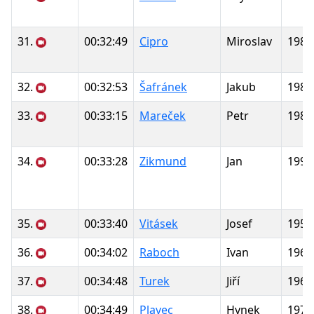
31.
00:32:49
Cipro
Miroslav
1986
32.
00:32:53
Šafránek
Jakub
1983
33.
00:33:15
Mareček
Petr
1980
34.
00:33:28
Zikmund
Jan
1990
35.
00:33:40
Vitásek
Josef
1958
36.
00:34:02
Raboch
Ivan
1966
37.
00:34:48
Turek
Jiří
1962
38.
00:34:49
Plavec
Hynek
1978