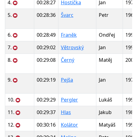
4.
00:28:27
Hostička
Jan
1979
5.
00:28:36
Švarc
Petr
1966
6.
00:28:49
Franěk
Ondřej
1990
7.
00:29:02
Větrovský
Jan
1999
8.
00:29:08
Černý
Matěj
2005
9.
00:29:19
Pejša
Jan
1975
10.
00:29:29
Pergler
Lukáš
1992
11.
00:29:37
Hlas
Jakub
1989
12.
00:30:16
Kolátor
Matyáš
1999