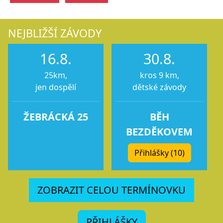
NEJBLIŽŠÍ ZÁVODY
16.8.
30.8.
25km,
kros 9 km,
jen dospělí
dětské závody
ŽEBRÁCKÁ 25
BĚH
BEZDĚKOVEM
Přihlášky (10)
ZOBRAZIT CELOU TERMÍNOVKU
PŘIHLÁŠKY