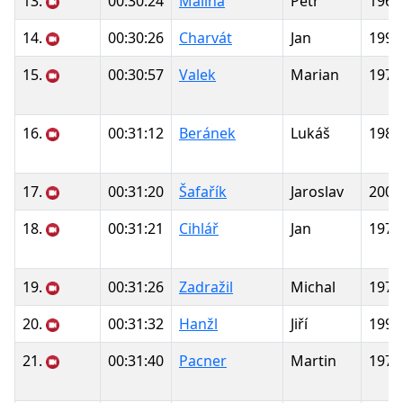
13.
00:30:24
Malina
Petr
1969
14.
00:30:26
Charvát
Jan
1998
15.
00:30:57
Valek
Marian
1975
16.
00:31:12
Beránek
Lukáš
1985
17.
00:31:20
Šafařík
Jaroslav
2000
18.
00:31:21
Cihlář
Jan
1970
19.
00:31:26
Zadražil
Michal
1979
20.
00:31:32
Hanžl
Jiří
1990
21.
00:31:40
Pacner
Martin
1978