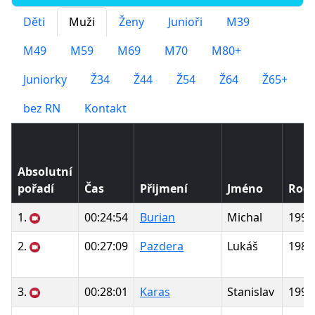
Děti
Muži
Ženy
Junioři
M39
M49
M59
M69
M70
M80+
Juniorky
Ž34
Ž44
Ž54
Ž64
Ž65+
bez RN
Kontakt
Absolutní
pořadí
Čas
Přijmení
Jméno
Ročn
1.
00:24:54
Burian
Michal
1994
2.
00:27:09
Pazdera
Lukáš
1986
3.
00:28:01
Karas
Stanislav
1998