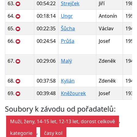
63.
00:54:22
Strejček
Jiří
1983
64.
00:18:14
Ungr
Antonín
1952
65.
00:22:35
Šůcha
Václav
1946
66.
00:24:54
Průša
Josef
1952
67.
00:29:06
Malý
Zdeněk
1942
68.
00:37:58
Kylián
Zdeněk
1940
69.
00:39:48
Kněžourek
Josef
1939
Soubory k závodu od pořadatelů:
,
Muži, ženy, 14-15 let, 12-13 let, dorost celkově
,
kategorie
časy kol