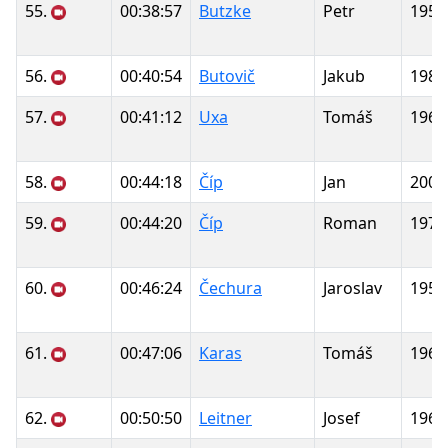
55.
00:38:57
Butzke
Petr
1959
56.
00:40:54
Butovič
Jakub
1986
57.
00:41:12
Uxa
Tomáš
1965
58.
00:44:18
Číp
Jan
2003
59.
00:44:20
Číp
Roman
1970
60.
00:46:24
Čechura
Jaroslav
1955
61.
00:47:06
Karas
Tomáš
1967
62.
00:50:50
Leitner
Josef
1969