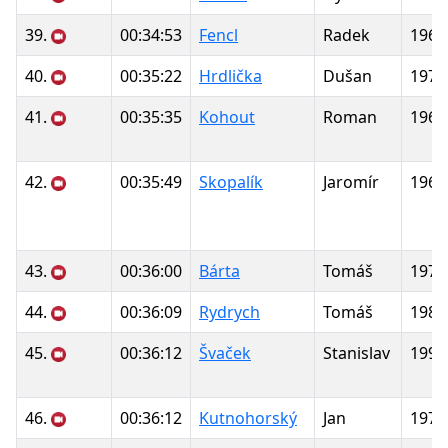
39.
00:34:53
Fencl
Radek
1965
40.
00:35:22
Hrdlička
Dušan
1973
41.
00:35:35
Kohout
Roman
1969
42.
00:35:49
Skopalík
Jaromír
1963
43.
00:36:00
Bárta
Tomáš
1974
44.
00:36:09
Rydrych
Tomáš
1986
45.
00:36:12
Švaček
Stanislav
1993
46.
00:36:12
Kutnohorský
Jan
1974