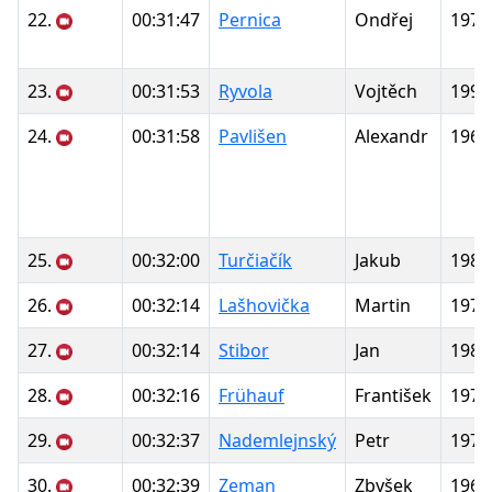
22.
00:31:47
Pernica
Ondřej
1974
23.
00:31:53
Ryvola
Vojtěch
1999
24.
00:31:58
Pavlišen
Alexandr
1969
25.
00:32:00
Turčiačík
Jakub
1985
26.
00:32:14
Lašhovička
Martin
1977
27.
00:32:14
Stibor
Jan
1989
28.
00:32:16
Frühauf
František
1975
29.
00:32:37
Nademlejnský
Petr
1978
30.
00:32:39
Zeman
Zbyšek
1969