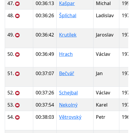
47.
00:36:13
Kašpar
Michal
1990
48.
00:36:26
Šplíchal
Ladislav
1978
49.
00:36:42
Krutílek
Jaroslav
1970
50.
00:36:49
Hrach
Václav
1974
51.
00:37:07
Bečvář
Jan
1972
52.
00:37:26
Schejbal
Václav
1976
53.
00:37:54
Nekolný
Karel
1976
54.
00:38:03
Větrovský
Petr
1967