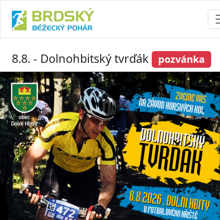
8.8. - Dolnohbitský tvrďák
pozvánka