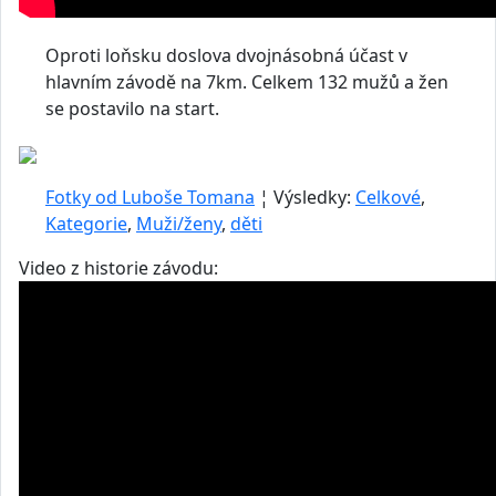
Oproti loňsku doslova dvojnásobná účast v
hlavním závodě na 7km. Celkem 132 mužů a žen
se postavilo na start.
Fotky od Luboše Tomana
¦ Výsledky:
Celkové
,
Kategorie
,
Muži/ženy
,
děti
Video z historie závodu: