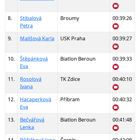
8.
Stibalová
Broumy
00:39:26
Petra
9.
Mališová Karla
USK Praha
00:39:27
10.
Štěpánková
Biatlon Beroun
00:39:33
Eva
11.
Rosolová
TK Zdice
00:40:10
Ivana
12.
Hacaperková
Příbram
00:40:32
Eva
13.
Bečvářová
Biatlon Beroun
00:41:48
Lenka