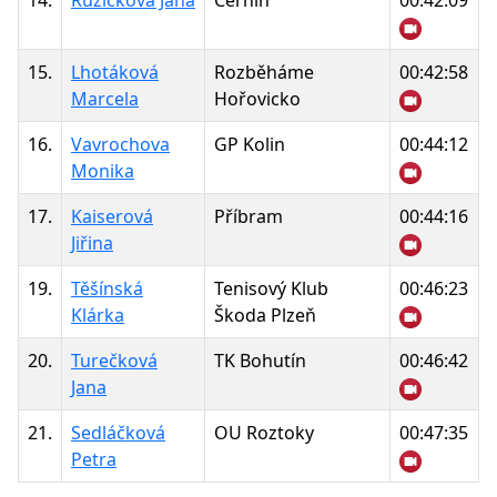
14.
Růžičková Jana
Černín
00:42:09
15.
Lhotáková
Rozběháme
00:42:58
Marcela
Hořovicko
16.
Vavrochova
GP Kolin
00:44:12
Monika
17.
Kaiserová
Příbram
00:44:16
Jiřina
19.
Těšínská
Tenisový Klub
00:46:23
Klárka
Škoda Plzeň
20.
Turečková
TK Bohutín
00:46:42
Jana
21.
Sedláčková
OU Roztoky
00:47:35
Petra