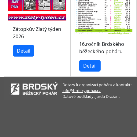
Zátopkův Zlatý týden
2026
16.ročník Brdského
Detail
běžeckého poháru
Detail
Dotazy k organizaci poháru a kontakt:
info@brdskypohar.cz
Datové podklady: Jarda Dražan.