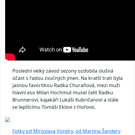
Poslední velký závod sezony ozdobila slušná
účast s řadou zvučných jmen. Na kratší trati byla
jasnou favoritkou Radka Churaňová, mezi muži
hlavní eso Milan Hochmut musel čelit Radku
Brunnerovi, kajakáři Lukáši Kubričanovi a stále
se lepšícímu Tomáši Eklovi z Hořovic.
Fotky od Miroslava Vondry
,
od Martina Šandery