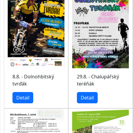
29.8. - Chalupářský
8.8. - Dolnohbitský
teréňák
tvrďák
Detail
Detail