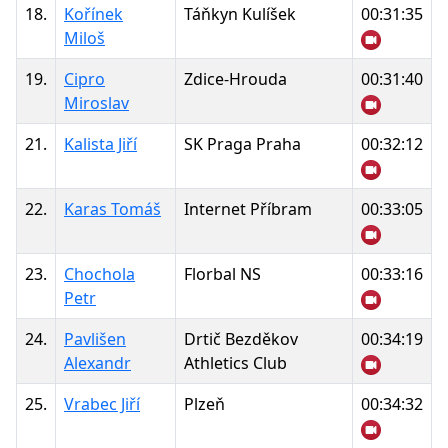
18.
Kořínek
Táňkyn Kulíšek
00:31:35
Miloš
19.
Cipro
Zdice-Hrouda
00:31:40
Miroslav
21.
Kalista Jiří
SK Praga Praha
00:32:12
22.
Karas Tomáš
Internet Příbram
00:33:05
23.
Chochola
Florbal NS
00:33:16
Petr
24.
Pavlišen
Drtič Bezděkov
00:34:19
Alexandr
Athletics Club
25.
Vrabec Jiří
Plzeň
00:34:32