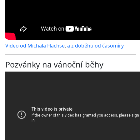
Video od Michala Flachse
,
a z doběhu od časomíry
Pozvánky na vánoční běhy