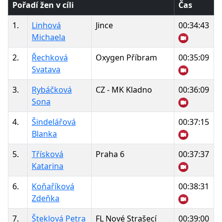
Pořadí žen v cíli
Čas
1.
Linhová
Jince
00:34:43
Michaela
2.
Řechková
Oxygen Příbram
00:35:09
Svatava
3.
Rybáčková
CZ - MK Kladno
00:36:09
Sona
4.
Šindelářová
00:37:15
Blanka
5.
Třísková
Praha 6
00:37:37
Katarina
6.
Koňaříková
00:38:31
Zdeňka
7.
Šteklová Petra
FL Nové Strašecí
00:39:00