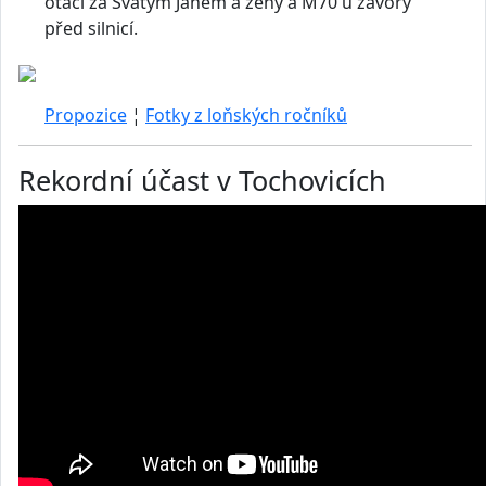
otáčí za Svatým Janem a ženy a M70 u závory
před silnicí.
Propozice
¦
Fotky z loňských ročníků
Rekordní účast v Tochovicích