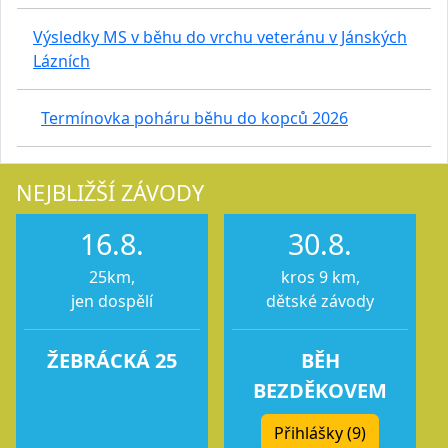
Výsledky MS v běhu do vrchu veteránu v Jánských
Lázních
Termínovka poháru běhu do kopců 2026
NEJBLIŽŠÍ ZÁVODY
16.8.
30.8.
25km,
kros 9 km,
jen dospělí
dětské závody
ŽEBRÁCKÁ 25
BĚH
BEZDĚKOVEM
Přihlášky (9)