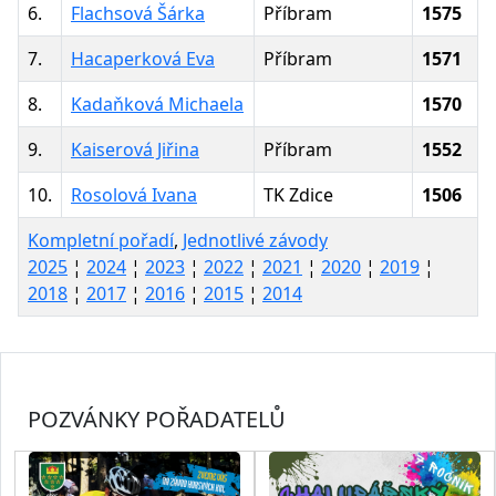
6.
Flachsová Šárka
Příbram
1575
7.
Hacaperková Eva
Příbram
1571
8.
Kadaňková Michaela
1570
9.
Kaiserová Jiřina
Příbram
1552
10.
Rosolová Ivana
TK Zdice
1506
Kompletní pořadí
,
Jednotlivé závody
2025
¦
2024
¦
2023
¦
2022
¦
2021
¦
2020
¦
2019
¦
2018
¦
2017
¦
2016
¦
2015
¦
2014
POZVÁNKY POŘADATELŮ