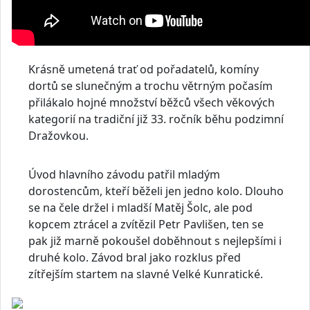
Krásně umetená trať od pořadatelů, komíny
dortů se slunečným a trochu větrným počasím
přilákalo hojné množství běžců všech věkových
kategorií na tradiční již 33. ročník běhu podzimní
Dražovkou.
Úvod hlavního závodu patřil mladým
dorostencům, kteří běželi jen jedno kolo. Dlouho
se na čele držel i mladší Matěj Šolc, ale pod
kopcem ztrácel a zvítězil Petr Pavlišen, ten se
pak již marně pokoušel doběhnout s nejlepšími i
druhé kolo. Závod bral jako rozklus před
zítřejším startem na slavné Velké Kunratické.