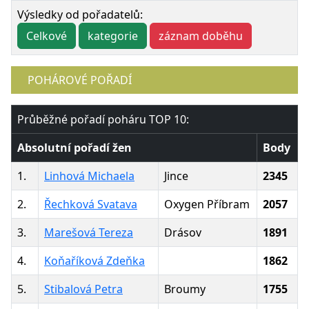
Výsledky od pořadatelů:
Celkové
kategorie
záznam doběhu
POHÁROVÉ POŘADÍ
Průběžné pořadí poháru TOP 10:
Absolutní pořadí žen
Body
1.
Linhová Michaela
Jince
2345
2.
Řechková Svatava
Oxygen Příbram
2057
3.
Marešová Tereza
Drásov
1891
4.
Koňaříková Zdeňka
1862
5.
Stibalová Petra
Broumy
1755