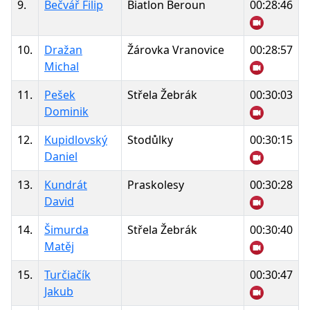
9.
Bečvář Filip
Biatlon Beroun
00:28:46
10.
Dražan
Žárovka Vranovice
00:28:57
Michal
11.
Pešek
Střela Žebrák
00:30:03
Dominik
12.
Kupidlovský
Stodůlky
00:30:15
Daniel
13.
Kundrát
Praskolesy
00:30:28
David
14.
Šimurda
Střela Žebrák
00:30:40
Matěj
15.
Turčiačík
00:30:47
Jakub