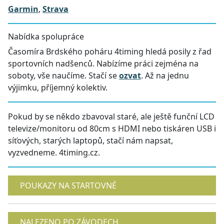
Garmin
,
Strava
Nabídka spolupráce
Časomíra Brdského poháru 4timing hledá posily z řad
sportovních nadšenců. Nabízíme práci zejména na
soboty, vše naučíme. Stačí se
ozvat
. Až na jednu
výjimku, příjemný kolektiv.
Pokud by se někdo zbavoval staré, ale ještě funční LCD
televize/monitoru od 80cm s HDMI nebo tiskáren USB i
síťových, starých laptopů, stačí nám napsat,
vyzvedneme. 4timing.cz.
POUKAZY NA STARTOVNÉ
NALEZENO PO ZÁVODECH