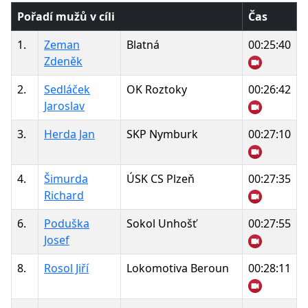
Pořadí mužů v cíli
Čas
1.
Zeman
Blatná
00:25:40
Zdeněk
2.
Sedláček
OK Roztoky
00:26:42
Jaroslav
3.
Herda Jan
SKP Nymburk
00:27:10
4.
Šimurda
ÚSK CS Plzeň
00:27:35
Richard
6.
Poduška
Sokol Unhošť
00:27:55
Josef
8.
Rosol Jiří
Lokomotiva Beroun
00:28:11