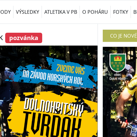
VODY
VÝSLEDKY
ATLETIKA V PB
O POHÁRU
FOTKY
B
ák
CO JE NOV
pozvánka