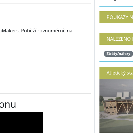
POUKAZY N
mpoMakers. Poběží rovnoměrně na
NALEZENO 
Ztráty/nálezy
Atletický st
ronu