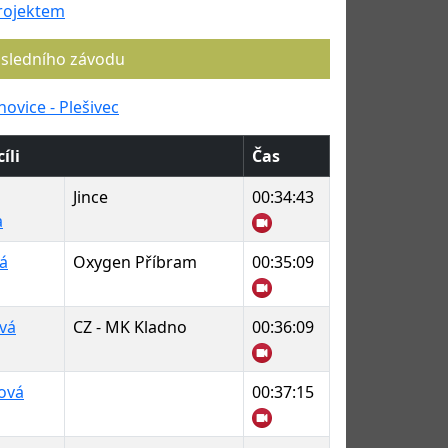
rojektem
osledního závodu
hovice - Plešivec
íli
Čas
Jince
00:34:43
a
á
Oxygen Příbram
00:35:09
vá
CZ - MK Kladno
00:36:09
ová
00:37:15