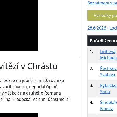
Seznámení s p
Výsledky p
28.6.2026 - Loc
Pořadí žen v c
1.
Linhová
Michael
ítězí v Chrástu
2.
Řechkov
Svatava
al běžce na jubilejním 20. ročníku
3.
Rybáčko
avorit závodu, nepodal úplně
Sona
atrný náskok na druhého Romana
eřina Hradecká. Všichni účastníci si
4.
Šindelář
Blanka