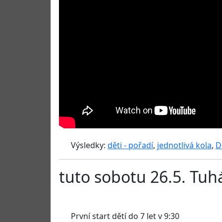
Výsledky:
děti - pořadí
,
jednotlivá kola
,
D
tuto sobotu 26.5. Tuh
První start dětí do 7 let v 9:30