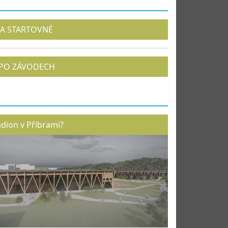
A STARTOVNÉ
PO ZÁVODECH
adion v Příbrami?