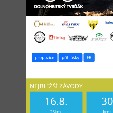
propozice
přihlášky
FB
NEJBLIŽŠÍ ZÁVODY
16.8.
30
25km,
kros 