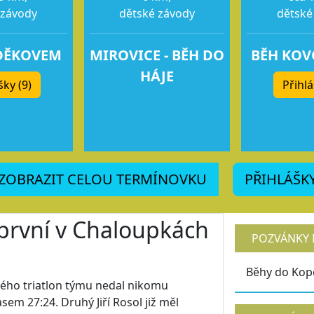
 závody
dětské závody
dětské
DĚKOVEM
MIROVICE - BĚH DO
BĚH KO
HÁJE
šky (9)
Přihlá
ZOBRAZIT CELOU TERMÍNOVKU
PŘIHLÁŠK
první v Chaloupkách
POZVÁNKY 
Běhy do Kop
ého triatlon týmu nedal nikomu
sem 27:24. Druhý Jiří Rosol již měl