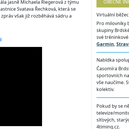
OBECNÉ IN
rála jasně Michaela Riegerová z týmu
častnice Svatava Řechková, která se
Virtuální běže
h zpráv však již rozběhává sádru a
Pro milovníky 
skupiny Brdsk
své tréninkové
a
Garmin
,
Strav
Nabídka spolu
Časomíra Brdsk
sportovních na
vše naučíme. S
kolektiv.
Pokud by se ně
televize/monit
síťových, star
4timing.cz.