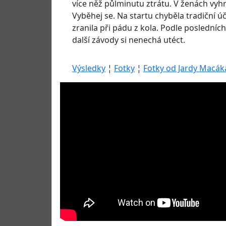
více něž půlminutu ztrátu. V ženách vyh
Vyběhej se. Na startu chyběla tradiční ú
zranila při pádu z kola. Podle posledníc
další závody si nenechá utéct.
Výsledky
¦
Fotky
¦
Fotky od Jardy Macák