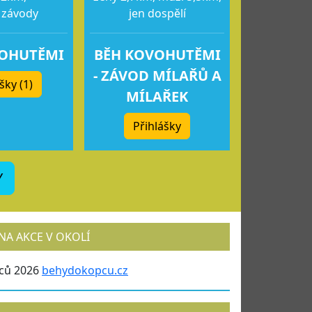
 závody
jen dospělí
VOHUTĚMI
BĚH KOVOHUTĚMI
- ZÁVOD MÍLAŘŮ A
šky (1)
MÍLAŘEK
Přihlášky
Y
NA AKCE V OKOLÍ
ců 2026
behydokopcu.cz