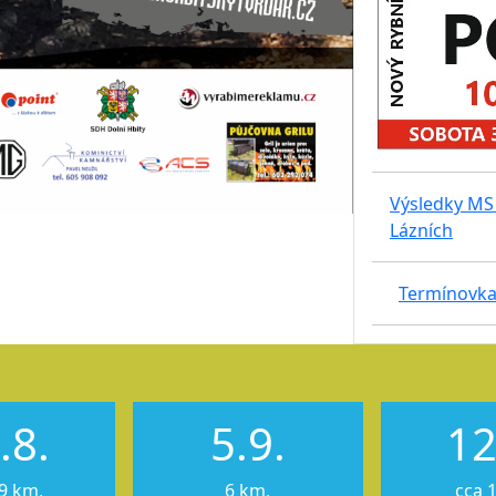
Výsledky MS 
Lázních
Termínovka
.8.
5.9.
12
9 km,
6 km,
cca 