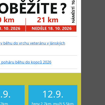
v běhu do vrchu veteránu v Jánských
 poháru běhu do kopců 2026
.9.
12.9.
12km,
ženy 2,7km, muži 5,5km,