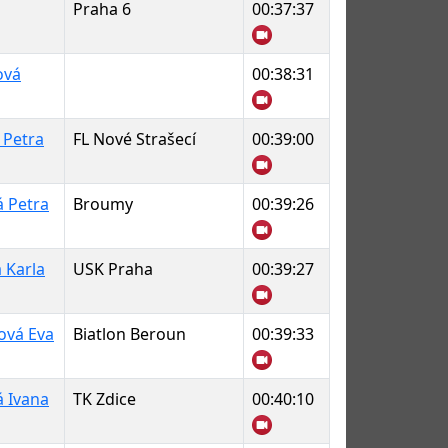
Praha 6
00:37:37
ová
00:38:31
 Petra
FL Nové Strašecí
00:39:00
á Petra
Broumy
00:39:26
 Karla
USK Praha
00:39:27
ová Eva
Biatlon Beroun
00:39:33
á Ivana
TK Zdice
00:40:10