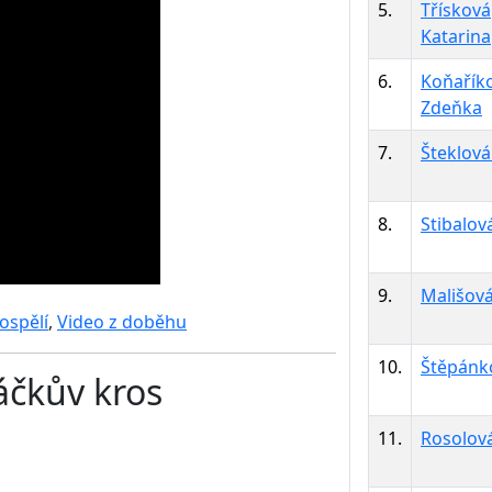
5.
Třísková
Katarina
6.
Koňařík
Zdeňka
7.
Šteklová
8.
Stibalov
9.
Mališová
ospělí
,
Video z doběhu
10.
Štěpánk
áčkův kros
11.
Rosolov