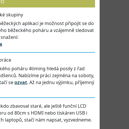
FO
cké skupiny
běžeckých aplikací je možnost připojit se do
ého běžeckého poháru a vzájemně sledovat
 snažení:
a
práce
ého poháru 4timing hledá posily z řad
dšenců. Nabízíme práci zejména na soboty,
tačí se
ozvat
. Až na jednu výjimku, příjemný
kdo zbavoval staré, ale ještě funční LCD
oru od 80cm s HDMI nebo tiskáren USB i
ých laptopů, stačí nám napsat, vyzvedneme.