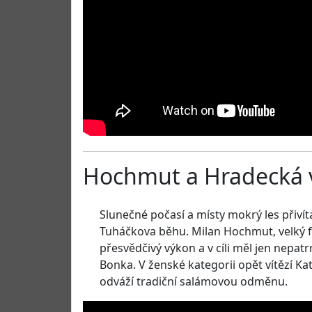
Hochmut a Hradecká v
Slunečné počasí a místy mokrý les přivít
Tuháčkova běhu. Milan Hochmut, velký f
přesvědčivý výkon a v cíli měl jen nep
Bonka. V ženské kategorii opět vítězí Kat
odváží tradiční salámovou odměnu.