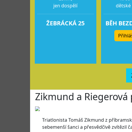
jen dospělí
dětské
ŽEBRÁCKÁ 25
BĚH BEZ
Přihlá
Zikmund a Riegerová 
Triatlonista Tomáš Zikmund z příbramsk
sebemenší šanci a přesvědčivě zvítězil ča