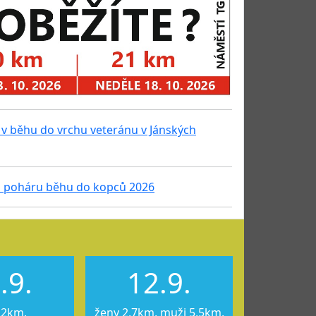
v běhu do vrchu veteránu v Jánských
 poháru běhu do kopců 2026
.9.
12.9.
12km,
ženy 2,7km, muži 5,5km,