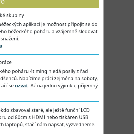
FO
cké skupiny
běžeckých aplikací je možnost připojit se do
ého běžeckého poháru a vzájemně sledovat
 snažení:
a
práce
ého poháru 4timing hledá posily z řad
dšenců. Nabízíme práci zejména na soboty,
tačí se
ozvat
. Až na jednu výjimku, příjemný
kdo zbavoval staré, ale ještě funční LCD
oru od 80cm s HDMI nebo tiskáren USB i
ých laptopů, stačí nám napsat, vyzvedneme.