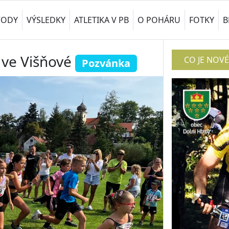
VODY
VÝSLEDKY
ATLETIKA V PB
O POHÁRU
FOTKY
B
 ve Višňové
CO JE NOV
Pozvánka