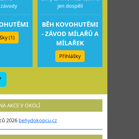
 závody
jen dospělí
VOHUTĚMI
BĚH KOVOHUTĚMI
- ZÁVOD MÍLAŘŮ A
šky (1)
MÍLAŘEK
Přihlášky
Y
NA AKCE V OKOLÍ
ců 2026
behydokopcu.cz