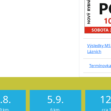
Výsledky MS 
Lázních
Termínovka
.8.
5.9.
12
9 km,
6 km,
cca 