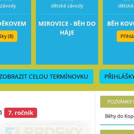
 závody
dětské závody
dětské
DĚKOVEM
MIROVICE - BĚH DO
BĚH KO
HÁJE
šky (8)
Přihlá
ZOBRAZIT CELOU TERMÍNOVKU
PŘIHLÁŠK
POZVÁNKY 
m
7. ročník
Běhy do Kop