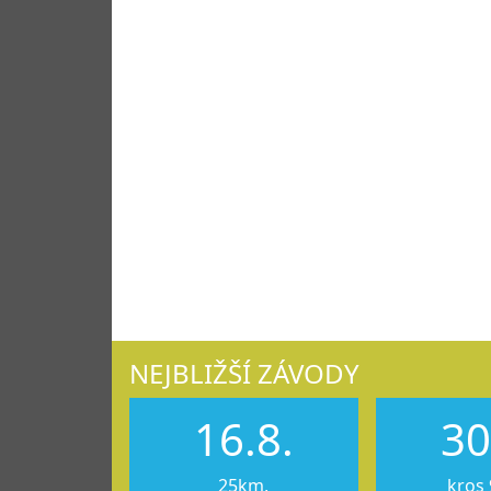
NEJBLIŽŠÍ ZÁVODY
16.8.
30
25km,
kros 