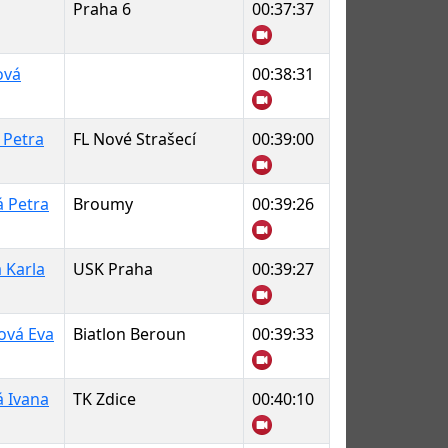
Praha 6
00:37:37
ová
00:38:31
 Petra
FL Nové Strašecí
00:39:00
á Petra
Broumy
00:39:26
 Karla
USK Praha
00:39:27
ová Eva
Biatlon Beroun
00:39:33
á Ivana
TK Zdice
00:40:10