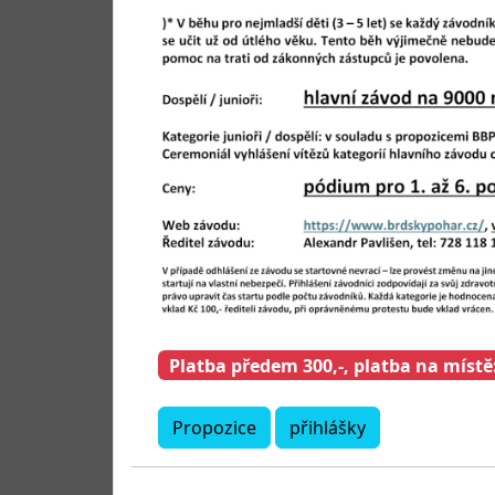
Platba předem 300,-, platba na místě:
Propozice
přihlášky