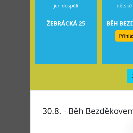
jen dospělí
dětské
ŽEBRÁCKÁ 25
BĚH BEZ
Přihlá
30.8. - Běh Bezděkove