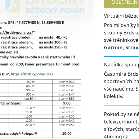
OBECNÉ IN
Virtuální běže
Pro milovníky 
skupiny Brdsk
své tréninkové
Garmin
,
Strav
Nabídka spolu
Časomíra Brdsk
sportovních na
vše naučíme. S
kolektiv.
Pokud by se ně
televize/monit
síťových, star
4timing.cz.