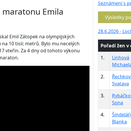
Seznámení s p
ho maratonu Emila
Výsledky p
28.6.2026 - Loc
ískal Emil Zátopek na olympijských
 na 10 tisíc metrů. Bylo mu necelých
Pořadí žen v c
 17 vteřin. Za 4 dny od tohoto výkonu
1.
Linhová
 maraton.
Michael
2.
Řechkov
Svatava
3.
Rybáčko
Sona
4.
Šindelář
Blanka