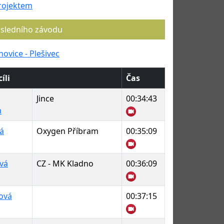
rojektem
osledního závodu
hovice - Plešivec
íli
Čas
Jince
00:34:43
a
á
Oxygen Příbram
00:35:09
vá
CZ - MK Kladno
00:36:09
ová
00:37:15