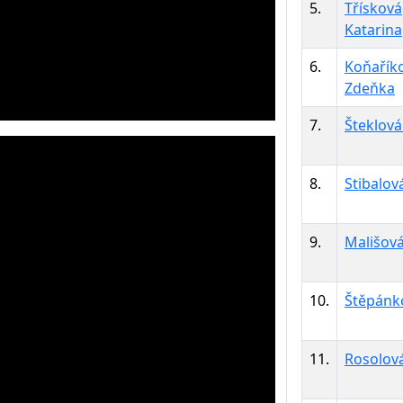
5.
Třísková
Katarina
6.
Koňařík
Zdeňka
7.
Šteklová
8.
Stibalov
9.
Mališová
10.
Štěpánk
11.
Rosolov