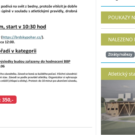
POUKAZY N
NALEZENO 
Ztráty/nálezy
Atletický st
 350,-