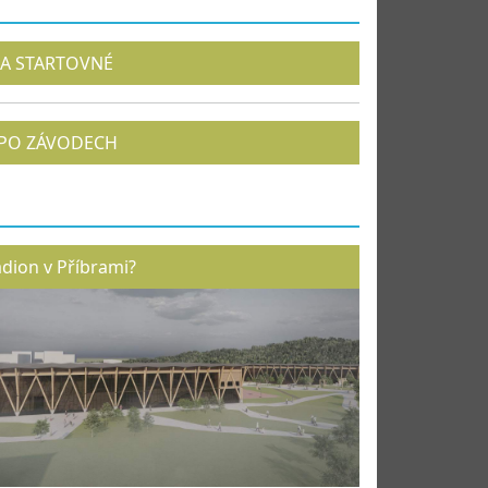
A STARTOVNÉ
PO ZÁVODECH
adion v Příbrami?