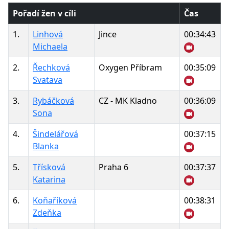
Pořadí žen v cíli
Čas
1.
Linhová
Jince
00:34:43
Michaela
2.
Řechková
Oxygen Příbram
00:35:09
Svatava
3.
Rybáčková
CZ - MK Kladno
00:36:09
Sona
4.
Šindelářová
00:37:15
Blanka
5.
Třísková
Praha 6
00:37:37
Katarina
6.
Koňaříková
00:38:31
Zdeňka