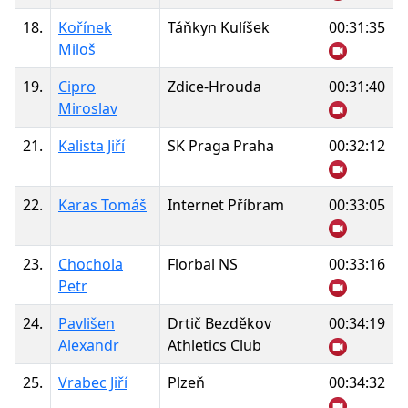
18.
Kořínek
Táňkyn Kulíšek
00:31:35
Miloš
19.
Cipro
Zdice-Hrouda
00:31:40
Miroslav
21.
Kalista Jiří
SK Praga Praha
00:32:12
22.
Karas Tomáš
Internet Příbram
00:33:05
23.
Chochola
Florbal NS
00:33:16
Petr
24.
Pavlišen
Drtič Bezděkov
00:34:19
Alexandr
Athletics Club
25.
Vrabec Jiří
Plzeň
00:34:32