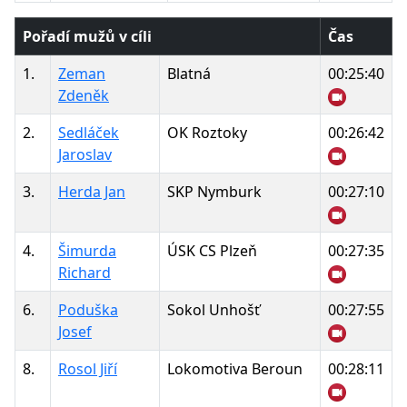
Pořadí mužů v cíli
Čas
1.
Zeman
Blatná
00:25:40
Zdeněk
2.
Sedláček
OK Roztoky
00:26:42
Jaroslav
3.
Herda Jan
SKP Nymburk
00:27:10
4.
Šimurda
ÚSK CS Plzeň
00:27:35
Richard
6.
Poduška
Sokol Unhošť
00:27:55
Josef
8.
Rosol Jiří
Lokomotiva Beroun
00:28:11