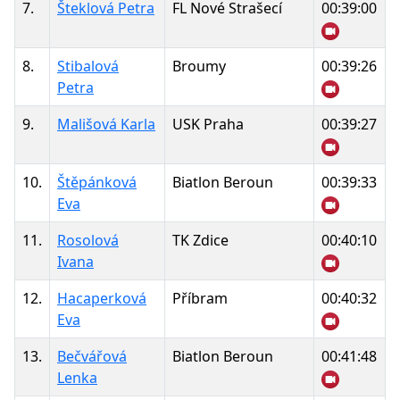
7.
Šteklová Petra
FL Nové Strašecí
00:39:00
8.
Stibalová
Broumy
00:39:26
Petra
9.
Mališová Karla
USK Praha
00:39:27
10.
Štěpánková
Biatlon Beroun
00:39:33
Eva
11.
Rosolová
TK Zdice
00:40:10
Ivana
12.
Hacaperková
Příbram
00:40:32
Eva
13.
Bečvářová
Biatlon Beroun
00:41:48
Lenka