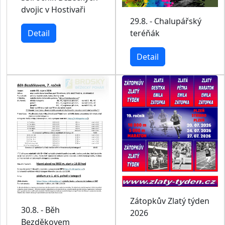
dvojic v Hostivaři
29.8. - Chalupářský
Detail
teréňák
Detail
Zátopkův Zlatý týden
30.8. - Běh
2026
Bezděkovem