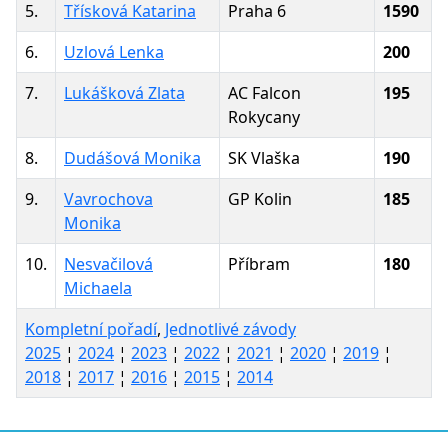
5.
Třísková Katarina
Praha 6
1590
6.
Uzlová Lenka
200
7.
Lukášková Zlata
AC Falcon
195
Rokycany
8.
Dudášová Monika
SK Vlaška
190
9.
Vavrochova
GP Kolin
185
Monika
10.
Nesvačilová
Příbram
180
Michaela
Kompletní pořadí
,
Jednotlivé závody
2025
¦
2024
¦
2023
¦
2022
¦
2021
¦
2020
¦
2019
¦
2018
¦
2017
¦
2016
¦
2015
¦
2014