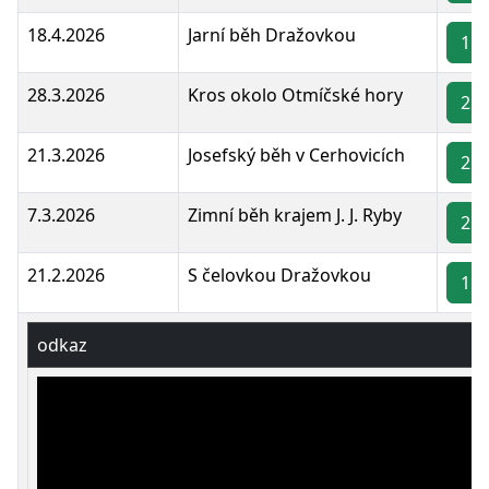
18.4.2026
Jarní běh Dražovkou
1 -
28.3.2026
Kros okolo Otmíčské hory
2 -
21.3.2026
Josefský běh v Cerhovicích
2 -
7.3.2026
Zimní běh krajem J. J. Ryby
2 -
21.2.2026
S čelovkou Dražovkou
1 -
odkaz