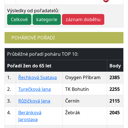
Výsledky od pořadatelů:
Celkové
kategorie
záznam doběhu
POHÁROVÉ POŘADÍ
Průběžné pořadí poháru TOP 10:
Pořadí žen do 65 let
Body
1.
Řechková Svatava
Oxygen Příbram
2385
2.
Turečková Jana
TK Bohutín
2255
3.
Růžičková Jana
Černín
2115
4.
Beránková
Žebrák
2045
Jaroslava