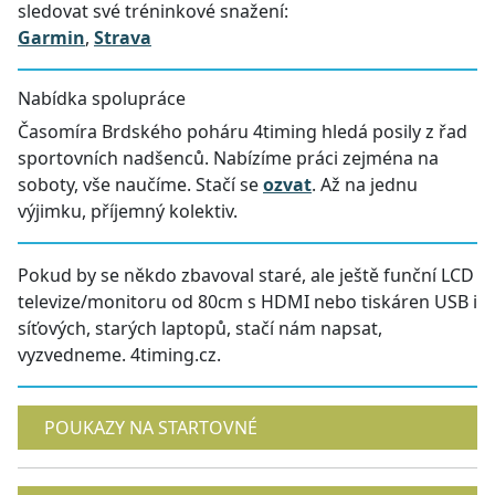
sledovat své tréninkové snažení:
Garmin
,
Strava
Nabídka spolupráce
Časomíra Brdského poháru 4timing hledá posily z řad
sportovních nadšenců. Nabízíme práci zejména na
soboty, vše naučíme. Stačí se
ozvat
. Až na jednu
výjimku, příjemný kolektiv.
Pokud by se někdo zbavoval staré, ale ještě funční LCD
televize/monitoru od 80cm s HDMI nebo tiskáren USB i
síťových, starých laptopů, stačí nám napsat,
vyzvedneme. 4timing.cz.
POUKAZY NA STARTOVNÉ