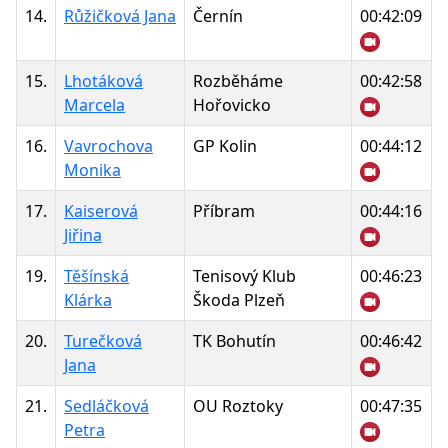
14.
Růžičková Jana
Černín
00:42:09
15.
Lhotáková
Rozběháme
00:42:58
Marcela
Hořovicko
16.
Vavrochova
GP Kolin
00:44:12
Monika
17.
Kaiserová
Příbram
00:44:16
Jiřina
19.
Těšínská
Tenisový Klub
00:46:23
Klárka
Škoda Plzeň
20.
Turečková
TK Bohutín
00:46:42
Jana
21.
Sedláčková
OU Roztoky
00:47:35
Petra