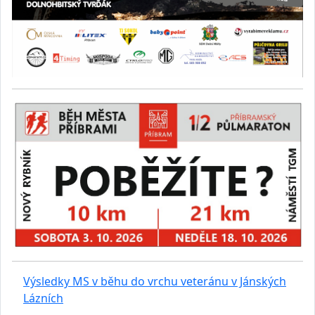
Výsledky MS v běhu do vrchu veteránu v Jánských
Lázních