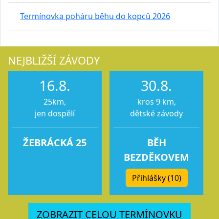
Termínovka poháru běhu do kopců 2026
NEJBLIŽŠÍ ZÁVODY
16.8.
30.8.
25km,
kros 9 km,
jen dospělí
dětské závody
ŽEBRÁCKÁ 25
BĚH
BEZDĚKOVEM
Přihlášky (10)
ZOBRAZIT CELOU TERMÍNOVKU