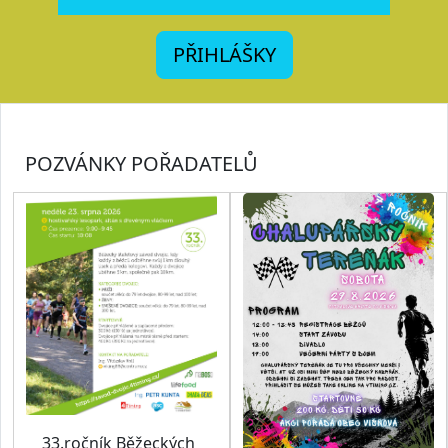
PŘIHLÁŠKY
POZVÁNKY POŘADATELŮ
33.ročník Běžeckých