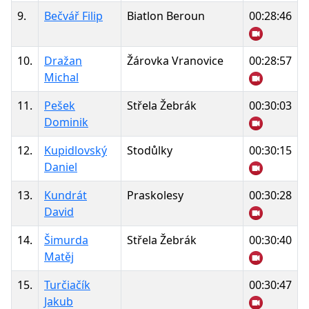
9.
Bečvář Filip
Biatlon Beroun
00:28:46
10.
Dražan
Žárovka Vranovice
00:28:57
Michal
11.
Pešek
Střela Žebrák
00:30:03
Dominik
12.
Kupidlovský
Stodůlky
00:30:15
Daniel
13.
Kundrát
Praskolesy
00:30:28
David
14.
Šimurda
Střela Žebrák
00:30:40
Matěj
15.
Turčiačík
00:30:47
Jakub