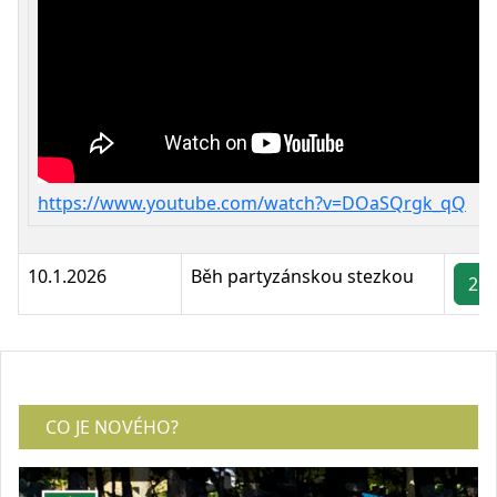
https://www.youtube.com/watch?v=DOaSQrgk_qQ
10.1.2026
Běh partyzánskou stezkou
2 -
CO JE NOVÉHO?