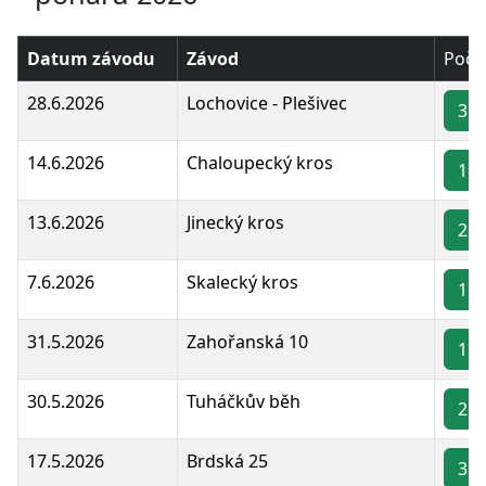
Datum závodu
Závod
Poče
28.6.2026
Lochovice - Plešivec
3 -
14.6.2026
Chaloupecký kros
1 -
13.6.2026
Jinecký kros
2 -
7.6.2026
Skalecký kros
1 -
31.5.2026
Zahořanská 10
1 -
30.5.2026
Tuháčkův běh
2 -
17.5.2026
Brdská 25
3 -